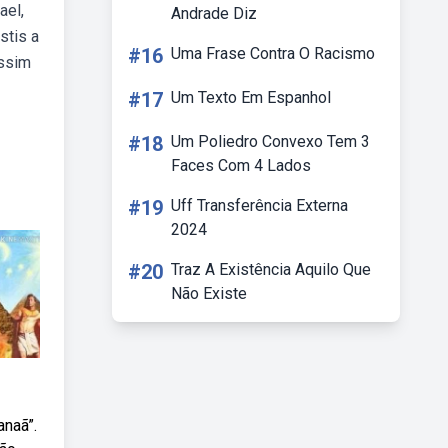
ael,
Andrade Diz
stis a
#16
Uma Frase Contra O Racismo
assim
#17
Um Texto Em Espanhol
#18
Um Poliedro Convexo Tem 3
Faces Com 4 Lados
#19
Uff Transferência Externa
2024
#20
Traz A Existência Aquilo Que
Não Existe
anaã”.