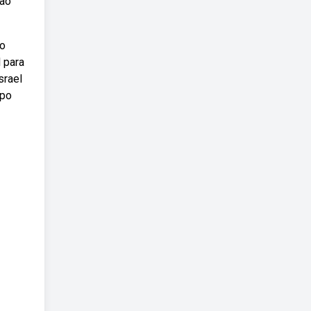
aão
ão
 para
srael
mpo