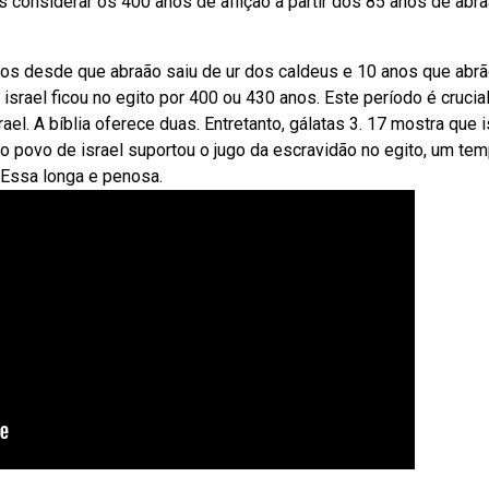
 considerar os 400 anos de aflição a partir dos 85 anos de abr
anos desde que abraão saiu de ur dos caldeus e 10 anos que abr
srael ficou no egito por 400 ou 430 anos. Este período é crucial
ael. A bíblia oferece duas. Entretanto, gálatas 3. 17 mostra que i
o povo de israel suportou o jugo da escravidão no egito, um te
 Essa longa e penosa.