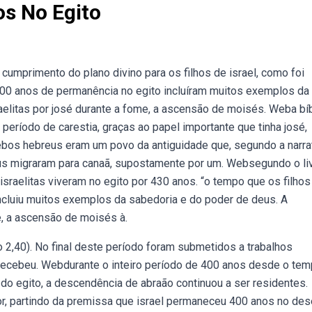
os No Egito
cumprimento do plano divino para os filhos de israel, como foi
400 anos de permanência no egito incluíram muitos exemplos da
elitas por josé durante a fome, a ascensão de moisés. Weba bíb
 período de carestia, graças ao papel importante que tinha josé,
ebos hebreus eram um povo da antiguidade que, segundo a narra
eus migraram para canaã, supostamente por um. Websegundo o li
sraelitas viveram no egito por 430 anos. “o tempo que os filhos
incluiu muitos exemplos da sabedoria e do poder de deus. A
e, a ascensão de moisés à.
2,40). No final deste período foram submetidos a trabalhos
recebeu. Webdurante o inteiro período de 400 anos desde o te
do egito, a descendência de abraão continuou a ser residentes.
or, partindo da premissa que israel permaneceu 400 anos no des