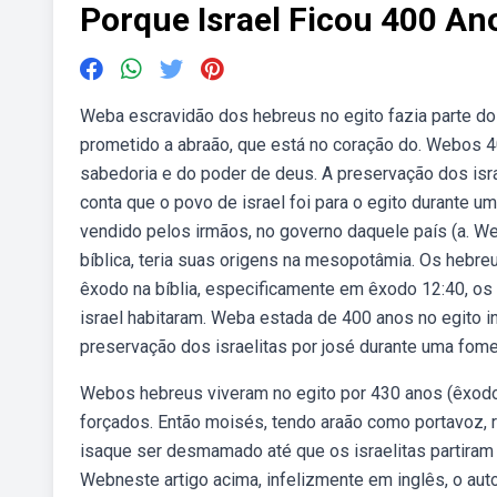
Porque Israel Ficou 400 An
Weba escravidão dos hebreus no egito fazia parte do 
prometido a abraão, que está no coração do. Webos 
sabedoria e do poder de deus. A preservação dos isra
conta que o povo de israel foi para o egito durante um
vendido pelos irmãos, no governo daquele país (a. W
bíblica, teria suas origens na mesopotâmia. Os hebr
êxodo na bíblia, especificamente em êxodo 12:40, os i
israel habitaram. Weba estada de 400 anos no egito 
preservação dos israelitas por josé durante uma fom
Webos hebreus viveram no egito por 430 anos (êxodo 
forçados. Então moisés, tendo araão como portavoz, 
isaque ser desmamado até que os israelitas partiram 
Webneste artigo acima, infelizmente em inglês, o aut