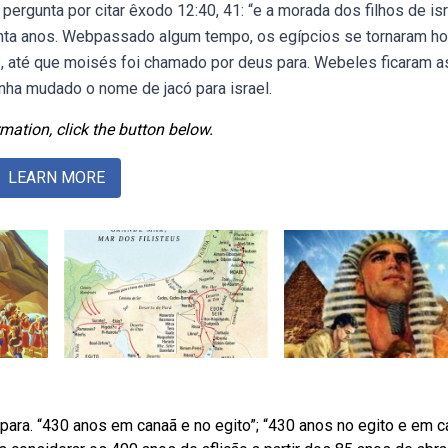
gunta por citar êxodo 12:40, 41: “e a morada dos filhos de isr
rinta anos. Webpassado algum tempo, os egípcios se tornaram ho
, até que moisés foi chamado por deus para. Webeles ficaram 
inha mudado o nome de jacó para israel.
mation, click the button below.
LEARN MORE
para. “430 anos em canaã e no egito”; “430 anos no egito e em c