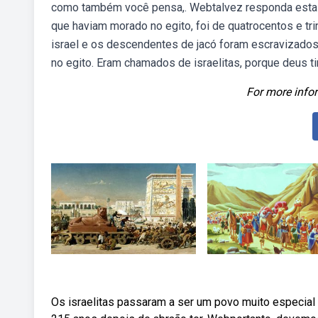
como também você pensa,. Webtalvez responda esta per
que haviam morado no egito, foi de quatrocentos e t
israel e os descendentes de jacó foram escravizados
no egito. Eram chamados de israelitas, porque deus t
For more infor
Os israelitas passaram a ser um povo muito especial 