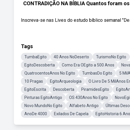
CONTRADIÇÃO NA BÍBLIA Quantos foram os an
Inscreva-se nas Lives do estudo bíblico semanal "Des
Tags
TumbaEgito
40 Anos NoDeserto
TurismoNo Egito
EgitoDescoberta
Como Era OEgito a 500 Anos
Nova
QuatrocentosAnos No Egito
TumbasDo Egito
5 Mil
10 Pragas
EgitoArqueologia
O Livro De 5 MilAnos E
EgitoEscrita
Descoberta
PiramidesEgito
EgitoAn
Pinturas EgitoAntigo
OS 430Anos No Egito
NovoEgi
Novo MundoNo Egito
Alfabeto Antigo
Últimas Desc
AnoDe 4000
Exilados De Capela
EgitoHistoria 6 An