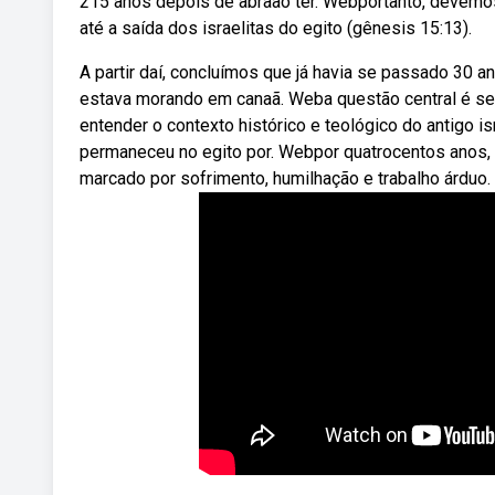
215 anos depois de abraão ter. Webportanto, devemos
até a saída dos israelitas do egito (gênesis 15:13).
A partir daí, concluímos que já havia se passado 30 
estava morando em canaã. Weba questão central é se i
entender o contexto histórico e teológico do antigo isr
permaneceu no egito por. Webpor quatrocentos anos, 
marcado por sofrimento, humilhação e trabalho árduo.