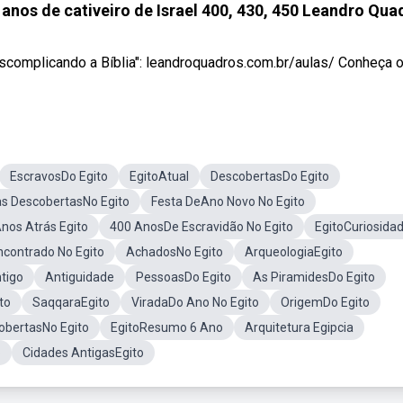
os de cativeiro de Israel 400, 430, 450 Leandro Qua
complicando a Bíblia": leandroquadros.com.br/aulas/ Conheça o .
EscravosDo Egito
EgitoAtual
DescobertasDo Egito
s DescobertasNo Egito
Festa DeAno Novo No Egito
Anos Atrás Egito
400 AnosDe Escravidão No Egito
EgitoCuriosida
ncontrado No Egito
AchadosNo Egito
ArqueologiaEgito
tigo
Antiguidade
PessoasDo Egito
As PiramidesDo Egito
to
SaqqaraEgito
ViradaDo Ano No Egito
OrigemDo Egito
obertasNo Egito
EgitoResumo 6 Ano
Arquitetura Egipcia
o
Cidades AntigasEgito