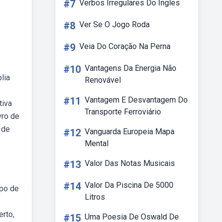
#7
Verbos Irregulares Do Ingles
#8
Ver Se O Jogo Roda
#9
Veia Do Coração Na Perna
#10
Vantagens Da Energia Não
lia
Renovável
#11
Vantagem E Desvantagem Do
tiva
Transporte Ferroviário
vro de
 de
#12
Vanguarda Europeia Mapa
Mental
#13
Valor Das Notas Musicais
#14
Valor Da Piscina De 5000
mpo de
Litros
erto,
#15
Uma Poesia De Oswald De