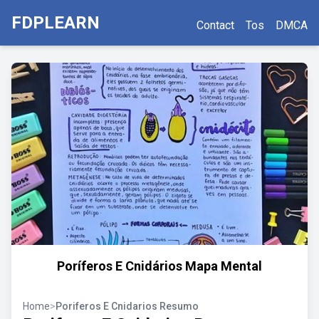
FDPLEARN
Contact
Tos
DMCA
Poríferos E Cnidários Mapa Mental
Home
>
Poriferos E Cnidarios Resumo