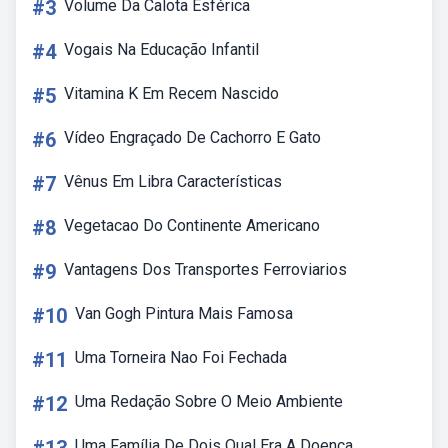
#3
Volume Da Calota Esférica
#4
Vogais Na Educação Infantil
#5
Vitamina K Em Recem Nascido
#6
Vídeo Engraçado De Cachorro E Gato
#7
Vênus Em Libra Características
#8
Vegetacao Do Continente Americano
#9
Vantagens Dos Transportes Ferroviarios
#10
Van Gogh Pintura Mais Famosa
#11
Uma Torneira Nao Foi Fechada
#12
Uma Redação Sobre O Meio Ambiente
Uma Família De Dois Qual Era A Doença