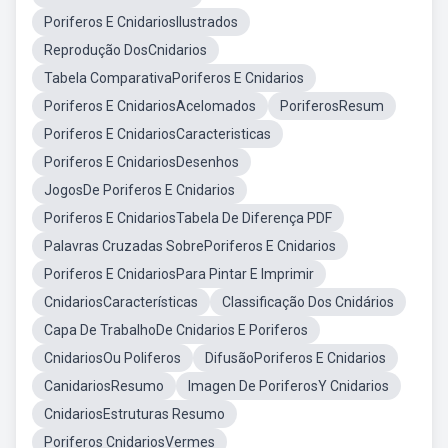
Poriferos E CnidariosIlustrados
Reprodução DosCnidarios
Tabela ComparativaPoriferos E Cnidarios
Poriferos E CnidariosAcelomados
PoriferosResum
Poriferos E CnidariosCaracteristicas
Poriferos E CnidariosDesenhos
JogosDe Poriferos E Cnidarios
Poriferos E CnidariosTabela De Diferença PDF
Palavras Cruzadas SobrePoriferos E Cnidarios
Poriferos E CnidariosPara Pintar E Imprimir
CnidariosCaracterísticas
Classificação Dos Cnidários
Capa De TrabalhoDe Cnidarios E Poriferos
CnidariosOu Poliferos
DifusãoPoriferos E Cnidarios
CanidariosResumo
Imagen De PoriferosY Cnidarios
CnidariosEstruturas Resumo
Poriferos CnidariosVermes