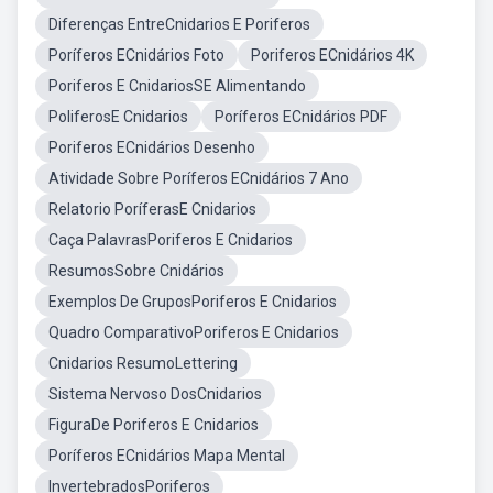
Diferenças EntreCnidarios E Poriferos
Poríferos ECnidários Foto
Poriferos ECnidários 4K
Poriferos E CnidariosSE Alimentando
PoliferosE Cnidarios
Poríferos ECnidários PDF
Poriferos ECnidários Desenho
Atividade Sobre Poríferos ECnidários 7 Ano
Relatorio PoríferasE Cnidarios
Caça PalavrasPoriferos E Cnidarios
ResumosSobre Cnidários
Exemplos De GruposPoriferos E Cnidarios
Quadro ComparativoPoriferos E Cnidarios
Cnidarios ResumoLettering
Sistema Nervoso DosCnidarios
FiguraDe Poriferos E Cnidarios
Poríferos ECnidários Mapa Mental
InvertebradosPoriferos