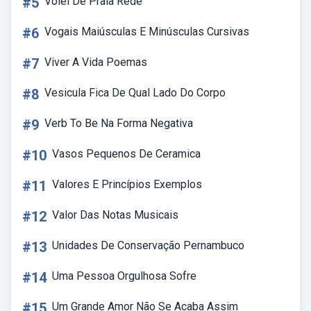
#5
Volei De Praia Rede
#6
Vogais Maiúsculas E Minúsculas Cursivas
#7
Viver A Vida Poemas
#8
Vesicula Fica De Qual Lado Do Corpo
#9
Verb To Be Na Forma Negativa
#10
Vasos Pequenos De Ceramica
#11
Valores E Princípios Exemplos
#12
Valor Das Notas Musicais
#13
Unidades De Conservação Pernambuco
#14
Uma Pessoa Orgulhosa Sofre
#15
Um Grande Amor Não Se Acaba Assim