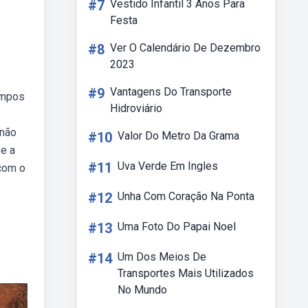
#7
Vestido Infantil 3 Anos Para
Festa
#8
Ver O Calendário De Dezembro
2023
#9
Vantagens Do Transporte
empos
Hidroviário
 não
#10
Valor Do Metro Da Grama
 e a
#11
Uva Verde Em Ingles
 com o
#12
Unha Com Coração Na Ponta
#13
Uma Foto Do Papai Noel
#14
Um Dos Meios De
Transportes Mais Utilizados
No Mundo