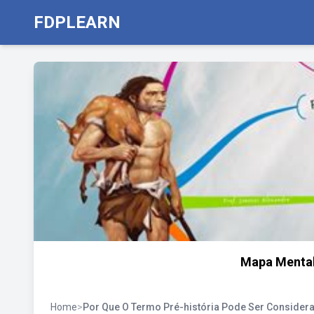
FDPLEARN
Mapa Mental 
Home
>
Por Que O Termo Pré-história Pode Ser Conside