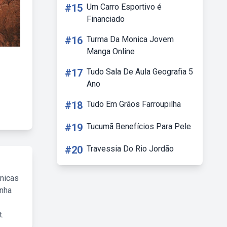
#15
Um Carro Esportivo é
Financiado
#16
Turma Da Monica Jovem
Manga Online
#17
Tudo Sala De Aula Geografia 5
Ano
#18
Tudo Em Grãos Farroupilha
#19
Tucumã Benefícios Para Pele
#20
Travessia Do Rio Jordão
cnicas
inha
.