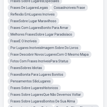
Frases Sobre LugaresEspeciales
Frases De LugaresLegais
CoisasIncriveis Frase
Reflexão EmLugares Incriveis
FraseSobre Lugar Maravilhoso
Frases Com LugaresBonito Para Amar
Melhores FrasesSobre Lugar Paradisíaco
FraseE O Incríveis
Por Lugares IncríveisImagem Sobre Do Livros
Frase Descobrir Novos LugaresCom O Mesmo Mapa
Fotos Com Frases IncríveisPara Status
FrasesSobres Idiotas
FrasesBonita Para Lugares Bonitos
Pensamentos SãoLugares
Frases Sobre LugaresHistoricos
Frases Sobre LugaresQue Não Devemos Voltar
Frases Sobre LugaresBonitos De Sua Alma