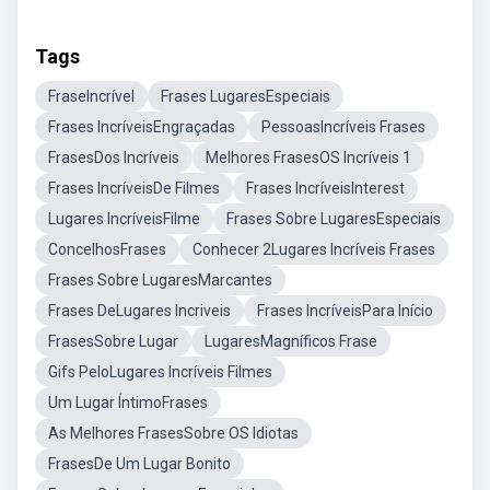
Tags
FraseIncrível
Frases LugaresEspeciais
Frases IncríveisEngraçadas
PessoasIncríveis Frases
FrasesDos Incríveis
Melhores FrasesOS Incríveis 1
Frases IncríveisDe Filmes
Frases IncríveisInterest
Lugares IncríveisFilme
Frases Sobre LugaresEspeciais
ConcelhosFrases
Conhecer 2Lugares Incríveis Frases
Frases Sobre LugaresMarcantes
Frases DeLugares Incriveis
Frases IncríveisPara Início
FrasesSobre Lugar
LugaresMagníficos Frase
Gifs PeloLugares Incríveis Filmes
Um Lugar ÍntimoFrases
As Melhores FrasesSobre OS Idiotas
FrasesDe Um Lugar Bonito