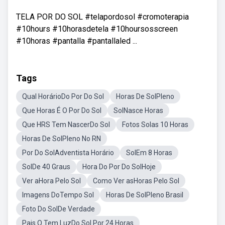
TELA POR DO SOL #telapordosol #cromoterapia
#10hours #10horasdetela #10hoursosscreen
#10horas #pantalla #pantallaled ...
Tags
Qual HorárioDo Por Do Sol
Horas De SolPleno
Que Horas É O Por Do Sol
SolNasce Horas
Que HRS Tem NascerDo Sol
Fotos Solas 10 Horas
Horas De SolPleno No RN
Por Do SolAdventista Horário
SolEm 8 Horas
SolDe 40 Graus
Hora Do Por Do SolHoje
Ver aHora Pelo Sol
Como Ver asHoras Pelo Sol
Imagens DoTempo Sol
Horas De SolPleno Brasil
Foto Do SolDe Verdade
Pais Q Tem LuzDo Sol Por 24 Horas