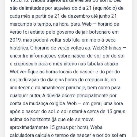
13:38:18. Webas trajetórias diferentes do sol no céu
são delimitadas por aqueles do dia 21 (equinócio) de
cada mês a partir de 21 de dezembro até junho 21
marcamos o tempo, na hora, para. Web — horário de
verão foi extinto pelo governo de jair bolsonaro em
2019, mas poderá voltar sob lula, em meio à seca
histórica. O horário de verão voltou ao. Web33 linhas —
encontre informações sobre nascer do sol, pôr do sol
e crepúsculo para o mês inteiro nas tabelas abaixo.
Webverifique as horas locais do nascer e do pôr do
sol, a duração do dia e as horas do crepúsculo, do
anoitecer e do amanhecer para hoje, bem como para
qualquer outra. A dúvida ocorre principalmente por
conta da mudança exigida. Web — em geral, uma hora
após o nascer do sol, o sol estará a cerca de 15 graus
acima do horizonte (já que ele se move
aproximadamente 15 graus por hora). Weba
calculadora calcula o tempo de nascer e por do sol em