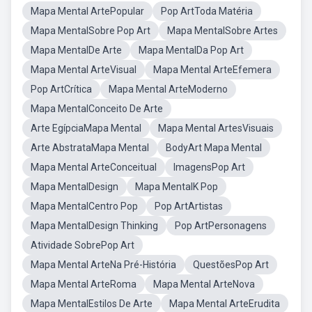
Mapa Mental ArtePopular
Pop ArtToda Matéria
Mapa MentalSobre Pop Art
Mapa MentalSobre Artes
Mapa MentalDe Arte
Mapa MentalDa Pop Art
Mapa Mental ArteVisual
Mapa Mental ArteEfemera
Pop ArtCrítica
Mapa Mental ArteModerno
Mapa MentalConceito De Arte
Arte EgípciaMapa Mental
Mapa Mental ArtesVisuais
Arte AbstrataMapa Mental
BodyArt Mapa Mental
Mapa Mental ArteConceitual
ImagensPop Art
Mapa MentalDesign
Mapa MentalK Pop
Mapa MentalCentro Pop
Pop ArtArtistas
Mapa MentalDesign Thinking
Pop ArtPersonagens
Atividade SobrePop Art
Mapa Mental ArteNa Pré-História
QuestõesPop Art
Mapa Mental ArteRoma
Mapa Mental ArteNova
Mapa MentalEstilos De Arte
Mapa Mental ArteErudita