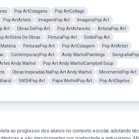
ures
Pop ArtColagens
Pop ArtCollage
Pop ArtArtists
ImagemPop Art
ImagensPop Art
p Art
Obras DePop Art
Pop ArtArtworks
ArtistaPop Art
op ArtSérie De Obras
PinturaPop Art
EstiloPop Art
 Matéria
PinturasPop Art
Pop ArtColagem
Pop ArtArtist
as
ContemporaryPop Art
Andy WarholPaintings
SerigrafiaPop
Artes Andy Warhol
Pop Art Andy WarholCampbell Soup
cts
Obras Inspiradas NaPop Art Andy Warhol
MovimentoPop Art
Wharol
5W2HPop Art
Papa WorholPop Art
Pop ArtObjetos
leta ao progresso dos alunos no contexto escolar, adotando té
tênticas e são impulsionadas por criatividade e entusiasmo. M