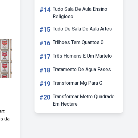
#14
Tudo Sala De Aula Ensino
Religioso
#15
Tudo De Sala De Aula Artes
#16
Trilhoes Tem Quantos 0
#17
Três Homens E Um Martelo
#18
Tratamento De Agua Fases
#19
Transformar Mg Para G
#20
Transformar Metro Quadrado
Em Hectare
rt.
os da