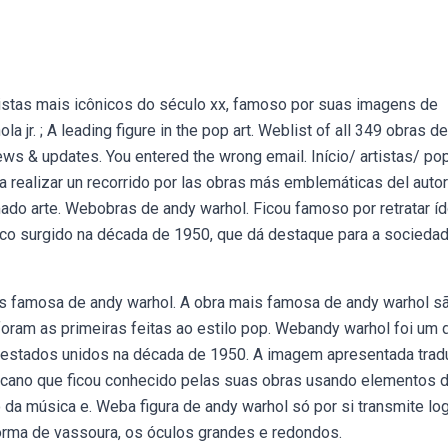
istas mais icônicos do século xx, famoso por suas imagens de
jr. ; A leading figure in the pop art. Weblist of all 349 obras de
ews & updates. You entered the wrong email. Início/ artistas/ pop
a realizar un recorrido por las obras más emblemáticas del auto
mado arte. Webobras de andy warhol. Ficou famoso por retratar í
ico surgido na década de 1950, que dá destaque para a socieda
ais famosa de andy warhol. A obra mais famosa de andy warhol s
foram as primeiras feitas ao estilo pop. Webandy warhol foi um 
os estados unidos na década de 1950. A imagem apresentada trad
cano que ficou conhecido pelas suas obras usando elementos 
 da música e. Weba figura de andy warhol só por si transmite lo
 forma de vassoura, os óculos grandes e redondos.