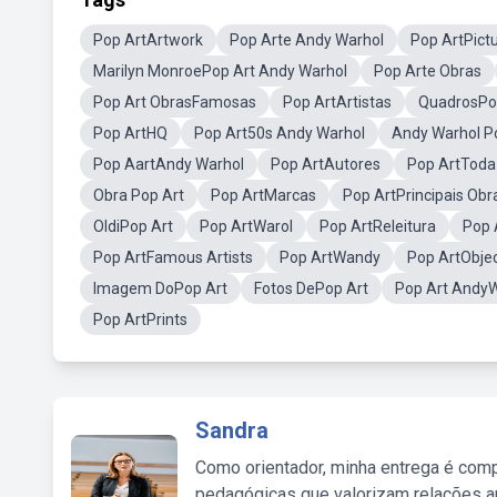
Pop ArtArtwork
Pop Arte Andy Warhol
Pop ArtPict
Marilyn MonroePop Art Andy Warhol
Pop Arte Obras
Pop Art ObrasFamosas
Pop ArtArtistas
QuadrosPo
Pop ArtHQ
Pop Art50s Andy Warhol
Andy Warhol P
Pop AartAndy Warhol
Pop ArtAutores
Pop ArtToda
Obra Pop Art
Pop ArtMarcas
Pop ArtPrincipais Obr
OldiPop Art
Pop ArtWarol
Pop ArtReleitura
Pop 
Pop ArtFamous Artists
Pop ArtWandy
Pop ArtObje
Imagem DoPop Art
Fotos DePop Art
Pop Art Andy
Pop ArtPrints
Sandra
Como orientador, minha entrega é comp
pedagógicas que valorizam relações au