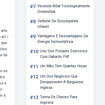
#7
Vesícula Biliar Fisiologicamente
Distendida
#8
Verbete De Enciclopédia
Infantil
 arte
#9
Vantagens E Desvantagens Da
 art /
Energia Termoelétrica
r que
dolos
#10
Uso Dos Porquês Exercícios
de de
Com Gabarito Pdf
#11
Um Mês Tem Quantas Horas
ão as
#12
Um Dos Negócios Que
dos
Enriqueceram A Burguesia
uz a
Inglesa
do
go à
#13
Turma Do Chaves Para
Imprimir