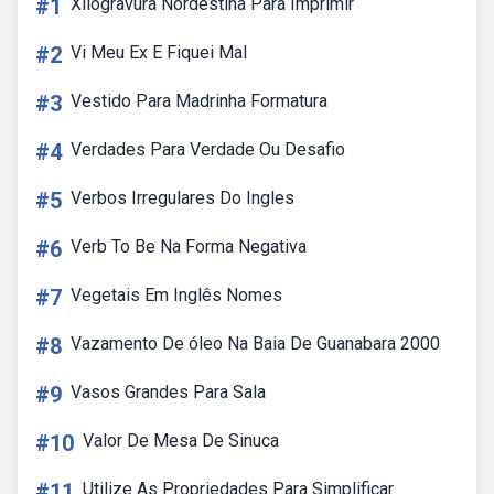
#1
Xilogravura Nordestina Para Imprimir
#2
Vi Meu Ex E Fiquei Mal
#3
Vestido Para Madrinha Formatura
#4
Verdades Para Verdade Ou Desafio
#5
Verbos Irregulares Do Ingles
#6
Verb To Be Na Forma Negativa
#7
Vegetais Em Inglês Nomes
#8
Vazamento De óleo Na Baia De Guanabara 2000
#9
Vasos Grandes Para Sala
#10
Valor De Mesa De Sinuca
#11
Utilize As Propriedades Para Simplificar