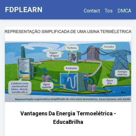
FDPLEARN
Contact
Tos
DMCA
Vantagens Da Energia Termoelétrica -
EducaBrilha