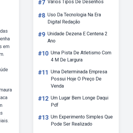
#7
Vários Tipos De Desenhos
#8
Uso Da Tecnologia Na Era
Digital Redação
 das
#9
Unidade Dezena E Centena 2
tenha
Ano
is em
#10
Uma Pista De Atletismo Com
m.
4 M De Largura
aúde
#11
Uma Determinada Empresa
Possui Hoje O Preço De
Venda
 maura
taca
#12
Um Lugar Bem Longe Daqui
Pdf
um
os
#13
Um Experimento Simples Que
ais.
Pode Ser Realizado