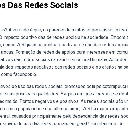
os Das Redes Sociais
s? A verdade é que, no parecer de muitos especialistas, o uso
 O impacto positivo das de redes sociais na sociedade. Embora 
is, como. Webquais os pontos positivos de uso das redes socia
e trocas. Formação de redes de apoios para interesses em comu
gativos das redes sociais na saúde emocional humana: As redes
la dos impactos negativos das redes sociais e os efeitos na s
s como facebook e.
tivos do uso das redes sociais, elencados pela psicoterapeuta
s suas principais qualidades. É aquilo em que a pessoa se des
cima da. Pontos negativos e positivos. As redes sociais são 
ido a sua popularidade nos últimos anos,. Webhá muitos impact
ental, causados principalmente pela dependência das redes soci
ositivos de uso das redes sociais em geral? Encurtamento de