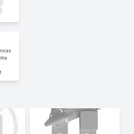
cnicas
inha
.