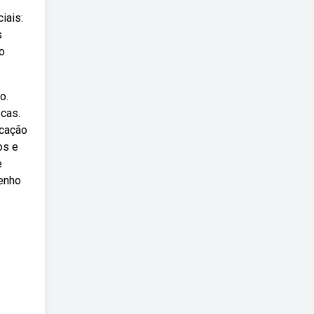
iais:
s
o
o.
cas.
icação
os e
e
penho