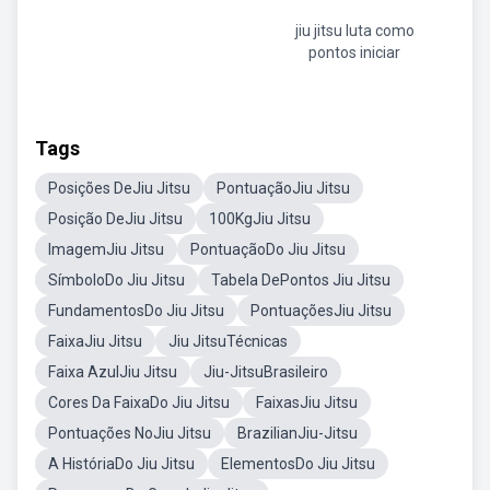
jiu jitsu luta como
pontos iniciar
Tags
Posições DeJiu Jitsu
PontuaçãoJiu Jitsu
Posição DeJiu Jitsu
100KgJiu Jitsu
ImagemJiu Jitsu
PontuaçãoDo Jiu Jitsu
SímboloDo Jiu Jitsu
Tabela DePontos Jiu Jitsu
FundamentosDo Jiu Jitsu
PontuaçõesJiu Jitsu
FaixaJiu Jitsu
Jiu JitsuTécnicas
Faixa AzulJiu Jitsu
Jiu-JitsuBrasileiro
Cores Da FaixaDo Jiu Jitsu
FaixasJiu Jitsu
Pontuações NoJiu Jitsu
BrazilianJiu-Jitsu
A HistóriaDo Jiu Jitsu
ElementosDo Jiu Jitsu