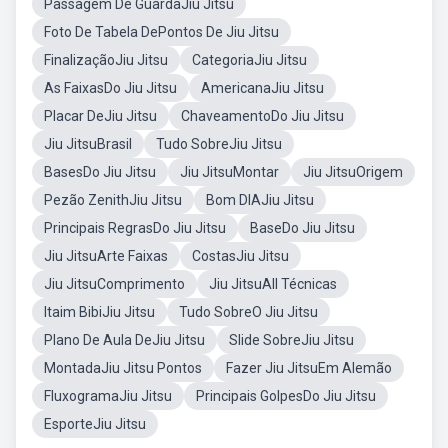
Passagem De GuardaJiu Jitsu
Foto De Tabela DePontos De Jiu Jitsu
FinalizaçãoJiu Jitsu
CategoriaJiu Jitsu
As FaixasDo Jiu Jitsu
AmericanaJiu Jitsu
Placar DeJiu Jitsu
ChaveamentoDo Jiu Jitsu
Jiu JitsuBrasil
Tudo SobreJiu Jitsu
BasesDo Jiu Jitsu
Jiu JitsuMontar
Jiu JitsuOrigem
Pezão ZenithJiu Jitsu
Bom DIAJiu Jitsu
Principais RegrasDo Jiu Jitsu
BaseDo Jiu Jitsu
Jiu JitsuArte Faixas
CostasJiu Jitsu
Jiu JitsuComprimento
Jiu JitsuAll Técnicas
Itaim BibiJiu Jitsu
Tudo SobreO Jiu Jitsu
Plano De Aula DeJiu Jitsu
Slide SobreJiu Jitsu
MontadaJiu Jitsu Pontos
Fazer Jiu JitsuEm Alemão
FluxogramaJiu Jitsu
Principais GolpesDo Jiu Jitsu
EsporteJiu Jitsu