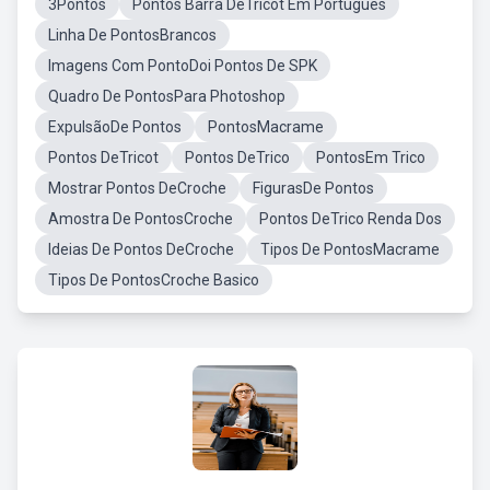
3Pontos
Pontos Barra DeTricot Em Português
Linha De PontosBrancos
Imagens Com PontoDoi Pontos De SPK
Quadro De PontosPara Photoshop
ExpulsãoDe Pontos
PontosMacrame
Pontos DeTricot
Pontos DeTrico
PontosEm Trico
Mostrar Pontos DeCroche
FigurasDe Pontos
Amostra De PontosCroche
Pontos DeTrico Renda Dos
Ideias De Pontos DeCroche
Tipos De PontosMacrame
Tipos De PontosCroche Basico