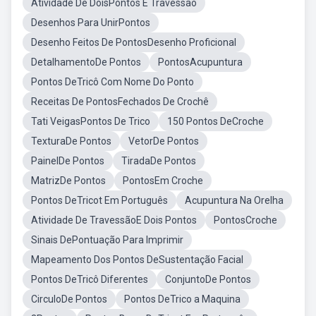
Atividade De DoisPontos E Travessão
Desenhos Para UnirPontos
Desenho Feitos De PontosDesenho Proficional
DetalhamentoDe Pontos
PontosAcupuntura
Pontos DeTricô Com Nome Do Ponto
Receitas De PontosFechados De Crochê
Tati VeigasPontos De Trico
150 Pontos DeCroche
TexturaDe Pontos
VetorDe Pontos
PainelDe Pontos
TiradaDe Pontos
MatrizDe Pontos
PontosEm Croche
Pontos DeTricot Em Português
Acupuntura Na Orelha
Atividade De TravessãoE Dois Pontos
PontosCroche
Sinais DePontuação Para Imprimir
Mapeamento Dos Pontos DeSustentação Facial
Pontos DeTricô Diferentes
ConjuntoDe Pontos
CirculoDe Pontos
Pontos DeTrico a Maquina