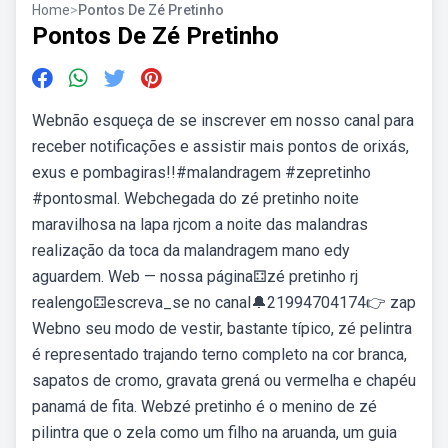
Home
>
Pontos De Zé Pretinho
Pontos De Zé Pretinho
Webnão esqueça de se inscrever em nosso canal para
receber notificações e assistir mais pontos de orixás,
exus e pombagiras!!#malandragem #zepretinho
#pontosmal. Webchegada do zé pretinho noite
maravilhosa na lapa rjcom a noite das malandras
realização da toca da malandragem mano edy
aguardem. Web — nossa página⚃zé pretinho rj
realengo⚃escreva_se no canal🔔21994704174👉 zap
Webno seu modo de vestir, bastante típico, zé pelintra
é representado trajando terno completo na cor branca,
sapatos de cromo, gravata grená ou vermelha e chapéu
panamá de fita. Webzé pretinho é o menino de zé
pilintra que o zela como um filho na aruanda, um guia