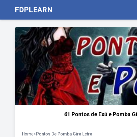
FDPLEARN
61 Pontos de Exú e Pomba Gi
Home
>
Pontos De Pomba Gira Letra