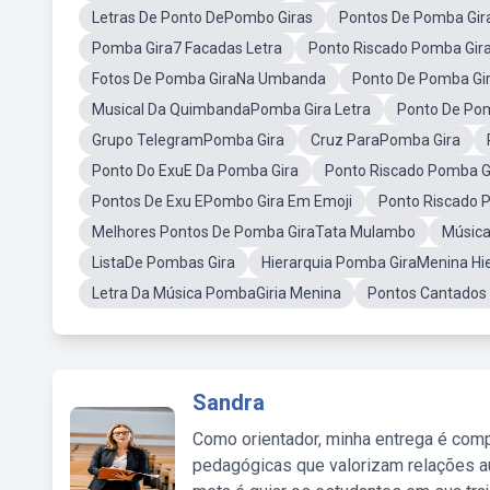
Letras De Ponto DePombo Giras
Pontos De Pomba Gir
Pomba Gira7 Facadas Letra
Ponto Riscado Pomba Gira
Fotos De Pomba GiraNa Umbanda
Ponto De Pomba Gi
Musical Da QuimbandaPomba Gira Letra
Ponto De Pom
Grupo TelegramPomba Gira
Cruz ParaPomba Gira
Ponto Do ExuE Da Pomba Gira
Ponto Riscado Pomba Gi
Pontos De Exu EPombo Gira Em Emoji
Ponto Riscado 
Melhores Pontos De Pomba GiraTata Mulambo
Música
ListaDe Pombas Gira
Hierarquia Pomba GiraMenina Hi
Letra Da Música PombaGiria Menina
Pontos Cantados
Sandra
Como orientador, minha entrega é comp
pedagógicas que valorizam relações au