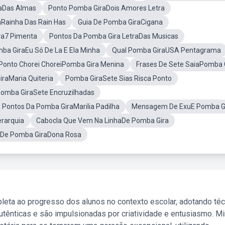
aDas Almas
Ponto Pomba GiraDois Amores Letra
Rainha Das Rain Has
Guia De Pomba GiraCigana
ra7 Pimenta
Pontos Da Pomba Gira LetraDas Musicas
ba GiraEu Só De La E Ela Minha
Qual Pomba GiraUSA Pentagrama
Ponto Chorei ChoreiPomba Gira Menina
Frases De Sete SaiaPomba 
raMaria Quiteria
Pomba GiraSete Sias Risca Ponto
Pomba GiraSete Encruzilhadas
 Pontos Da Pomba GiraMarilia Padilha
Mensagem De ExuE Pomba G
erarquia
Cabocla Que Vem Na LinhaDe Pomba Gira
 De Pomba GiraDona Rosa
leta ao progresso dos alunos no contexto escolar, adotando té
tênticas e são impulsionadas por criatividade e entusiasmo. M