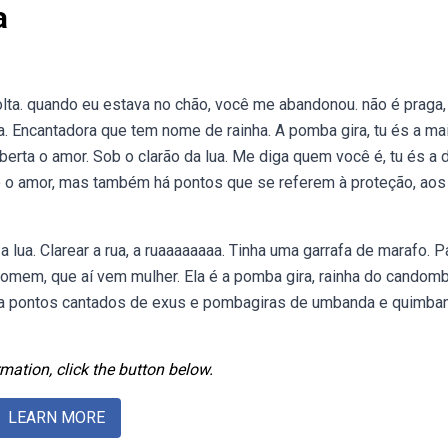
a
 volta. quando eu estava no chão, você me abandonou. não é praga
. Encantadora que tem nome de rainha. A pomba gira, tu és a ma
iberta o amor. Sob o clarão da lua. Me diga quem você é, tu és a 
 é o amor, mas também há pontos que se referem à proteção, aos
lua. Clarear a rua, a ruaaaaaaaa. Tinha uma garrafa de marafo. P
homem, que aí vem mulher. Ela é a pomba gira, rainha do candomb
da pontos cantados de exus e pombagiras de umbanda e quimba
mation, click the button below.
LEARN MORE