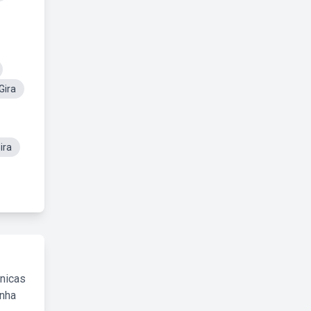
Gira
ira
cnicas
inha