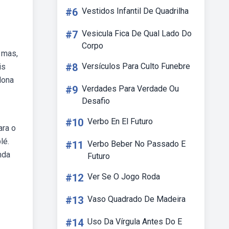
#6
Vestidos Infantil De Quadrilha
#7
Vesicula Fica De Qual Lado Do
Corpo
, mas,
#8
Versículos Para Culto Funebre
is
dona
#9
Verdades Para Verdade Ou
Desafio
#10
Verbo En El Futuro
ara o
lé.
#11
Verbo Beber No Passado E
nda
Futuro
#12
Ver Se O Jogo Roda
#13
Vaso Quadrado De Madeira
#14
Uso Da Vírgula Antes Do E