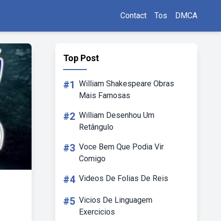
Contact
Tos
DMCA
Top Post
#1
William Shakespeare Obras
Mais Famosas
#2
William Desenhou Um
Retângulo
#3
Voce Bem Que Podia Vir
Comigo
#4
Videos De Folias De Reis
#5
Vicios De Linguagem
Exercicios