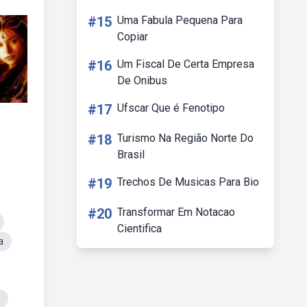
#15
Uma Fabula Pequena Para
Copiar
#16
Um Fiscal De Certa Empresa
De Onibus
#17
Ufscar Que é Fenotipo
#18
Turismo Na Região Norte Do
Brasil
#19
Trechos De Musicas Para Bio
#20
Transformar Em Notacao
Cientifica
a