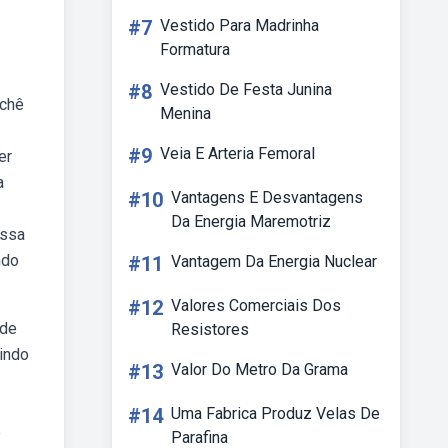
#7
Vestido Para Madrinha
Formatura
#8
Vestido De Festa Junina
ochê
Menina
#9
Veia E Arteria Femoral
er
a
#10
Vantagens E Desvantagens
Da Energia Maremotriz
essa
ndo
#11
Vantagem Da Energia Nuclear
#12
Valores Comerciais Dos
 de
Resistores
indo
#13
Valor Do Metro Da Grama
#14
Uma Fabrica Produz Velas De
e
Parafina