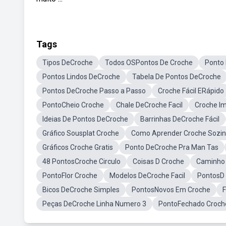
Tags
Tipos DeCroche
Todos OSPontos De Croche
Ponto
Pontos Lindos DeCroche
Tabela De Pontos DeCroche
Pontos DeCroche Passo a Passo
Croche Fácil ERápido
PontoCheio Croche
Chale DeCroche Facil
Croche 
Ideias De Pontos DeCroche
Barrinhas DeCroche Fácil
Gráfico Sousplat Croche
Como Aprender Croche Sozi
Gráficos Croche Gratis
Ponto DeCroche Pra Man Tas
48 PontosCroche Circulo
Coisas D Croche
Caminho
PontoFlor Croche
Modelos DeCroche Facil
PontosD 
Bicos DeCroche Simples
PontosNovos Em Croche
F
Peças DeCroche Linha Numero 3
PontoFechado Croch