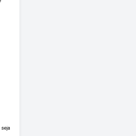
ê
 seja