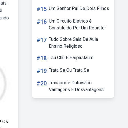
ais.
#15
Um Senhor Pai De Dois Filhos
hê
mendo
#16
Um Circuito Eletrico é
Constituido Por Um Resistor
#17
Tudo Sobre Sala De Aula
Ensino Religioso
#18
Tsu Chu E Harpastaum
#19
Trata Se Ou Trata Se
#20
Transporte Dutoviário
Vantagens E Desvantagens
! Os