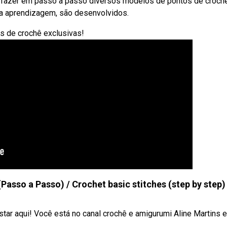
o fazer em passo a passo diversos modelos de pontos de croch
da aprendizagem, são desenvolvidos.
s de crochê exclusivas!
Passo a Passo) / Crochet basic stitches (step by step)
star aqui! Você está no canal crochê e amigurumi Aline Martins e