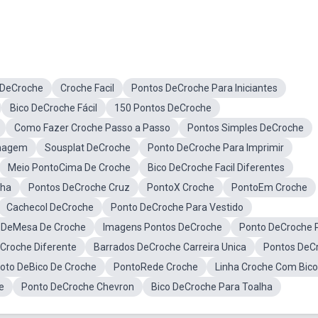
 DeCroche
Croche Facil
Pontos DeCroche Para Iniciantes
Bico DeCroche Fácil
150 Pontos DeCroche
Como Fazer Croche Passo a Passo
Pontos Simples DeCroche
Imagem
Sousplat DeCroche
Ponto DeCroche Para Imprimir
Meio PontoCima De Croche
Bico DeCroche Facil Diferentes
nha
Pontos DeCroche Cruz
PontoX Croche
PontoEm Croche
Cachecol DeCroche
Ponto DeCroche Para Vestido
 DeMesa De Croche
Imagens Pontos DeCroche
Ponto DeCroche 
Croche Diferente
Barrados DeCroche Carreira Unica
Pontos DeC
oto DeBico De Croche
PontoRede Croche
Linha Croche Com Bico
e
Ponto DeCroche Chevron
Bico DeCroche Para Toalha