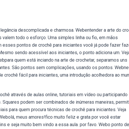
legância descomplicada e charmosa. Webentender a arte do cr
s valem todo o esforço. Uma simples linha ou fio, em mãos
 esses pontos de crochê para iniciantes você já pode fazer faz
esmo sendo acessível aos iniciantes, o ponto adiciona um. Vej
Webpara quem está inciando na arte de crochetar, separamos uns
ipiantes. São pontos sem complicações, usando os pontos. Webn
 crochê fácil para iniciantes, uma introdução acolhedora ao mu
hê através de aulas online, tutoriais em vídeo ou participando
. Squares podem ser combinados de inúmeras maneiras, permit
is para quem procura técnicas de crochê para iniciantes. Veja
 Webolá, meus amores!fico muito feliz e grata por você estar
tins e seja muito bem vindo a essa aula. por favo. Webo ponto d