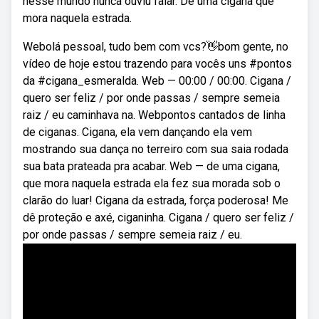
nesse mundo nunca ouviu falar. De uma cigana que
mora naquela estrada.
Webolá pessoal, tudo bem com vcs?👋bom gente, no
vídeo de hoje estou trazendo para vocês uns #pontos
da #cigana_esmeralda. Web — 00:00 / 00:00. Cigana /
quero ser feliz / por onde passas / sempre semeia
raiz / eu caminhava na. Webpontos cantados de linha
de ciganas. Cigana, ela vem dançando ela vem
mostrando sua dança no terreiro com sua saia rodada
sua bata prateada pra acabar. Web — de uma cigana,
que mora naquela estrada ela fez sua morada sob o
clarão do luar! Cigana da estrada, força poderosa! Me
dê proteção e axé, ciganinha. Cigana / quero ser feliz /
por onde passas / sempre semeia raiz / eu.