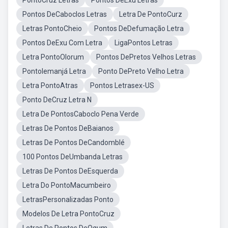
PontoCruz Letras
Pontos DeExu Letras
Pontos DeCaboclos Letras
Letra De PontoCurz
Letras PontoCheio
Pontos DeDefumação Letra
Pontos DeExu Com Letra
LigaPontos Letras
Letra PontoOlorum
Pontos DePretos Velhos Letras
PontoIemanjá Letra
Ponto DePreto Velho Letra
Letra PontoAtras
Pontos Letrasex-US
Ponto DeCruz Letra N
Letra De PontosCaboclo Pena Verde
Letras De Pontos DeBaianos
Letras De Pontos DeCandomblé
100 Pontos DeUmbanda Letras
Letras De Pontos DeEsquerda
Letra Do PontoMacumbeiro
LetrasPersonalizadas Ponto
Modelos De Letra PontoCruz