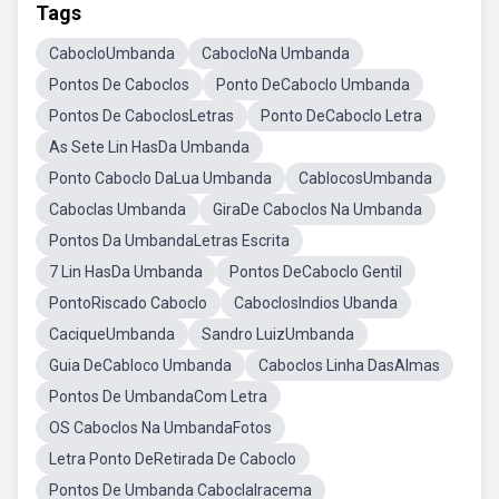
Tags
CabocloUmbanda
CabocloNa Umbanda
Pontos De Caboclos
Ponto DeCaboclo Umbanda
Pontos De CaboclosLetras
Ponto DeCaboclo Letra
As Sete Lin HasDa Umbanda
Ponto Caboclo DaLua Umbanda
CablocosUmbanda
Caboclas Umbanda
GiraDe Caboclos Na Umbanda
Pontos Da UmbandaLetras Escrita
7 Lin HasDa Umbanda
Pontos DeCaboclo Gentil
PontoRiscado Caboclo
CaboclosIndios Ubanda
CaciqueUmbanda
Sandro LuizUmbanda
Guia DeCabloco Umbanda
Caboclos Linha DasAlmas
Pontos De UmbandaCom Letra
OS Caboclos Na UmbandaFotos
Letra Ponto DeRetirada De Caboclo
Pontos De Umbanda CaboclaIracema