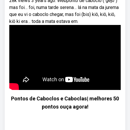
28k views 3 years ago. Webponto de caboclo (“gejo”)
mas foi… foi, numa tarde serena… lá na mata da jurema
que eu vi o caboclo chegar, mas foi (bis) kiô, kiô, kiô,
kiô ki era… toda a mata estava em.
Pontos de Caboclos e Caboclas| melhores 50
pontos ouça agora!