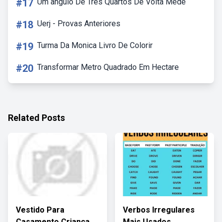
#17
Um ângulo De Três Quartos De Volta Mede
#18
Uerj - Provas Anteriores
#19
Turma Da Monica Livro De Colorir
#20
Transformar Metro Quadrado Em Hectare
Related Posts
Vestido Para
Verbos Irregulares
Casamento Criança
Mais Usados