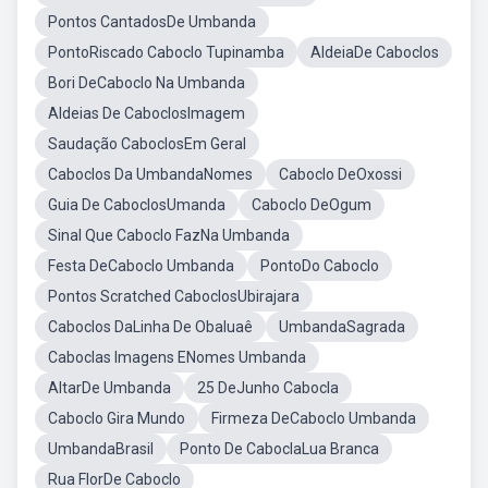
Pontos CantadosDe Umbanda
PontoRiscado Caboclo Tupinamba
AldeiaDe Caboclos
Bori DeCaboclo Na Umbanda
Aldeias De CaboclosImagem
Saudação CaboclosEm Geral
Caboclos Da UmbandaNomes
Caboclo DeOxossi
Guia De CaboclosUmanda
Caboclo DeOgum
Sinal Que Caboclo FazNa Umbanda
Festa DeCaboclo Umbanda
PontoDo Caboclo
Pontos Scratched CaboclosUbirajara
Caboclos DaLinha De Obaluaê
UmbandaSagrada
Caboclas Imagens ENomes Umbanda
AltarDe Umbanda
25 DeJunho Cabocla
Caboclo Gira Mundo
Firmeza DeCaboclo Umbanda
UmbandaBrasil
Ponto De CaboclaLua Branca
Rua FlorDe Caboclo