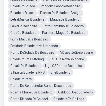
BoiadeiroBoiada
Imagem CabocloBoiadeiro
BoiadeiroFrases
Pontos De BoiadeiroAntigo
LetraMusical Boiadeira
MágoaDe Boiadeiro
FaixaDe Boiadeiro
Letra CantinhoDe Boiadeiro
CruzDe Boiadeiro
Partitura MagoaDe Boiadeiro
Fiumi MacuaDe Boiadeiro
Entidade BoiadeiroNa Umbanda
Ponto DeSubida De Boiadeiro
Música JoãoBoiadeiro
BoiadeiroEm Lettering
Seu Lua NovaBoiadeiro
CavaloDe Boiadeiro
Liga OSPontos Boiadeira
Silhueta Boiadeira PNG
CrieBoiadeiro
BoiadeiroPará
Ponto De BoiadeiroUn Banda Desenhado
Poema ChapeuDe Boiadeiro
Cabloco JoãoBoiadeiro
Ponto Riscado DeBoiadei
BoiadeiroZe Do Laço