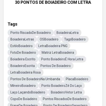
30 PONTOS DE BOIADEIRO COM LETRA
Tags
Ponto RiscadoDe Boiadeiro
BoiadeiraLetra
BoiadeiraLetras
OSBoiadeiro
TagsBoiadeiro
EstiloBoiadeiro
LetraBoiadeira PNG
FotoDe Boiadeiro
Matriz LetraBoiadeira
Boiadeira Escrito
Ponto BoiadeiroÉ Hora Letra
BoiadeiroEscrita
Pontos De Boiadeiro
LetraBoiadeira Rosa
Pontos De BoiadeiroNa Umbanda
PlacaBoiadeiro
MineiroBoiadeiro
Ponto BoiadeiroZé Do Laço
Laço LaçandoBoiadeiro
BoiadeiroVetor Letra
CopoDe Boiadeiro
Pontos RiscadosDe Boiadeiro
FraseDe Boiadeiro
Ponto De BoiadeiroSeresteiro