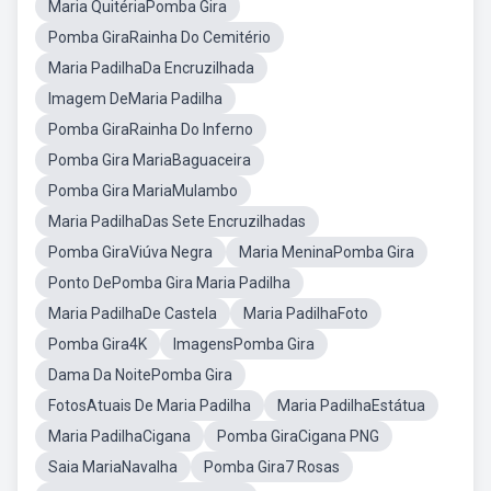
Maria QuitériaPomba Gira
Pomba GiraRainha Do Cemitério
Maria PadilhaDa Encruzilhada
Imagem DeMaria Padilha
Pomba GiraRainha Do Inferno
Pomba Gira MariaBaguaceira
Pomba Gira MariaMulambo
Maria PadilhaDas Sete Encruzilhadas
Pomba GiraViúva Negra
Maria MeninaPomba Gira
Ponto DePomba Gira Maria Padilha
Maria PadilhaDe Castela
Maria PadilhaFoto
Pomba Gira4K
ImagensPomba Gira
Dama Da NoitePomba Gira
FotosAtuais De Maria Padilha
Maria PadilhaEstátua
Maria PadilhaCigana
Pomba GiraCigana PNG
Saia MariaNavalha
Pomba Gira7 Rosas