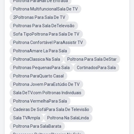
Poltrona ParaHall De Entrada
Poltrona MultifuncionalSala De TV
2Poltronas Para Sala De TV
Poltronas Para Sala DeTelevisão
Sofa TipoPoltrona Para Sala De TV
Poltrona Confortável ParaAssistir TV
PoltronaAmare La Para Sala
PoltronaClassica Na Sala
Poltrona Para Sala DeStar
Poltronas PequenasPara Sala
CortinadosPara Sala
Poltrona ParaQuarto Casal
Poltrona Jovem ParaEstúdio De TV
Sala DeTV.com Poltronas Individuais
Poltrona VermelhaPara Sala
Cadeiras De SofáPara Sala De Televisão
Sala TVAmpla
Poltrona Na SalaLinda
Poltrona Para SalaBarata