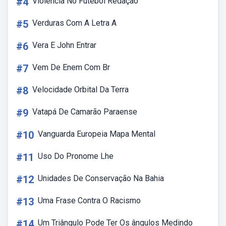
#4
Violência No Futebol Redação
#5
Verduras Com A Letra A
#6
Vera E John Entrar
#7
Vem De Enem Com Br
#8
Velocidade Orbital Da Terra
#9
Vatapá De Camarão Paraense
#10
Vanguarda Europeia Mapa Mental
#11
Uso Do Pronome Lhe
#12
Unidades De Conservação Na Bahia
#13
Uma Frase Contra O Racismo
#14
Um Triângulo Pode Ter Os ângulos Medindo