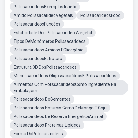
PolissacarídeosExemplos Inaeto
Amido PolissacarídeoVegetais
PolissacarídeosFood
PolissacarídeosFunções
Estabilidade Dos PolissacarideosVegetal
Tipos DeMonômeros Polissacarideos
Polissacarídeos Amidos EGlicogênio
PolissacarídeosEstrutura
Estrutura 3D DosPolissacarídeos
Monossacarídeos OligossacarídeosE Polissacarídeos
Alimentos Com PolissacarídeosComo Ingrediente Na
Embalagem
Polissacarídeos DeSementes
Polissacarídeos Naturais Goma DeManga E Caju
Polissacarídeos De Reserva EnergéticaAnimal
Polissacarideos Proteinas Lipideos
Forma DoPolissacarídeos