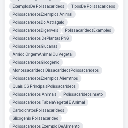
ExemplosDe Polissacarídeos
TiposDe Polissacarídeos
PolissacarídeosExemplos Animal
PolissacarídeosDo Astrágalo
PolissacarídeosDigeríveis
PolissacarídeosExamples
Polissacarideos DePlantas PNG
PolissacarídeosGlucanas
Amido OrigemAnimal Ou Vegetal
PolissacarídeosGlicogênio
Monossacarídeos DissacarídeosPolissacarídeos
PolissacarídeosExemplos Aliemtnos
Quais OS PrincipaisPolissacarídeos
Polissacarideos Animais
PolissacarídeosInseto
Polissacarideos TabelaVegetal E Animal
CarboidratosPolissacarídeos
Glicogenio Polissacarideo
Polissacarídeos Exemplo DeAlimento