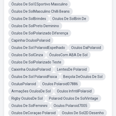
Óculos De Sol ESportivo Masculino
Óculos De SolMasculino Chilli Beans
Oculos De SolBrindes
Oculos De SolBrin De
Oculos De SolPreto Deminino
Oculos De SolPolarizado Diferença
Capinha OculosPolaroid
Oculos De Sol PolaroidEspelhado
Oculos DaPolaroid
Oculos De SolCinza
ÓculosCom ABA De Sol
Oculos De SolPolarizado Teste
Caixinha OculosPolaroid
LentesDe Polaroid
Óculos De Sol PolaroidFisica
Beiçola DeOculos De Sol
OculusPolaroid
Oculos Polaroid07886
Armações OculosDe Sol
Oculos InfntilPolaroid
Rigby OculosDe Sol
Polaroid Oculos De SolVintage
Oculos De SolFeminini
Oculos Polaroid7005
Oculos DeCoraçao Polaroid
Oculos De Sol2D Desenho