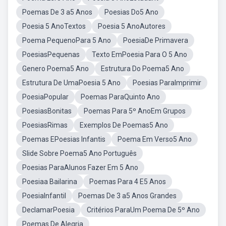
Poemas De 3 a5 Anos
Poesias Do5 Ano
Poesia 5 AnoTextos
Poesia 5 AnoAutores
Poema PequenoPara 5 Ano
PoesiaDe Primavera
PoesiasPequenas
Texto EmPoesia Para O 5 Ano
Genero Poema5 Ano
Estrutura Do Poema5 Ano
Estrutura De UmaPoesia 5 Ano
Poesias ParaImprimir
PoesiaPopular
Poemas ParaQuinto Ano
PoesiasBonitas
Poemas Para 5º AnoEm Grupos
PoesiasRimas
Exemplos De Poemas5 Ano
Poemas EPoesias Infantis
Poema Em Verso5 Ano
Slide Sobre Poema5 Ano Português
Poesias ParaAlunos Fazer Em 5 Ano
Poesiaa Bailarina
Poemas Para 4 E5 Anos
PoesiaInfantil
Poemas De 3 a5 Anos Grandes
DeclamarPoesia
Critérios ParaUm Poema De 5º Ano
Poemas De Alegria