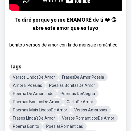
Te diré porque yo me ENAMORÉ de ti ❤️ 😘
abre este amor que es tuyo
bonitos versos de amor con lindo mensaje romántico.
Tags
Versos LindosDe Amor
FrasesDe Amor Poesia
Amor E Poesias
Poesias BonitasDe Amor
Poema De AmorLindo
Poemas DeAlegria
Poemas BonitosDe Amor
CartaDe Amor
Poemas Mais LindosDe Amor
Versos Amorosos
Frases Linda'sDe Amor
Versos RomanticosDe Amor
Poema Bonito
PoesiasRomânticas