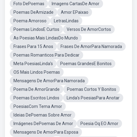
Foto DePoemas
Imagens CartasDe Amor
Poemas DeAmizade
Amor EPaixao
Poema Amoroso
LetrasLindas
Poemas LindosE Curtos
Versos De AmorCortos
As Poesias Mais LindasDo Mundo
Frases Para 15 Anos
Frases De AmorPara Namorada
Poemas Romanticos Para Dedicar
Meta PoesiasLinda's
Poemas GrandesE Bonitos
OS Mais Lindos Poemas
Mensagens De AmorPara Namorada
Poema De AmorGrande
Poemas Cortos Y Bonitos
Poemas Escritos Lindos
Linda's PoesiasPara Anotar
PoesiasCom Tema Amor
Ideias DePoemas Sobre Amor
Imágenes DePoemas De Amor
Poesia Oq EO Amor
Mensagens De AmorPara Esposa