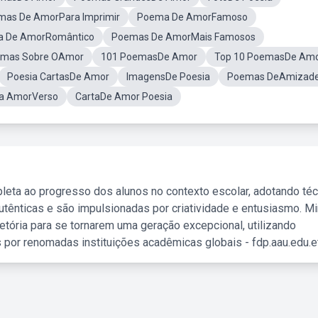
mas De AmorPara Imprimir
Poema De AmorFamoso
 De AmorRomântico
Poemas De AmorMais Famosos
mas Sobre OAmor
101 PoemasDe Amor
Top 10 PoemasDe Am
Poesia CartasDe Amor
ImagensDe Poesia
Poemas DeAmizad
ia AmorVerso
CartaDe Amor Poesia
leta ao progresso dos alunos no contexto escolar, adotando té
tênticas e são impulsionadas por criatividade e entusiasmo. M
etória para se tornarem uma geração excepcional, utilizando
 por renomadas instituições acadêmicas globais - fdp.aau.edu.et