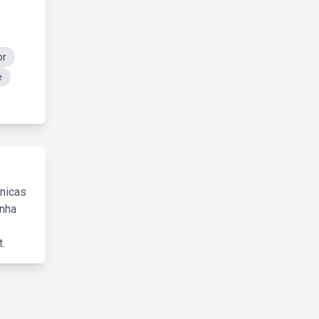
or
e
cnicas
inha
.