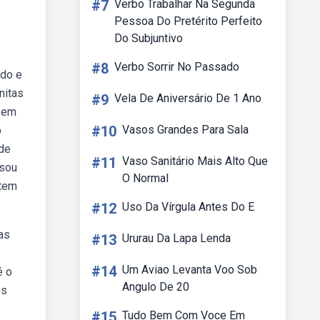
#7
Verbo Trabalhar Na Segunda
Pessoa Do Pretérito Perfeito
Do Subjuntivo
#8
Verbo Sorrir No Passado
ado e
nitas
#9
Vela De Aniversário De 1 Ano
s em
#10
Vasos Grandes Para Sala
o
 de
#11
Vaso Sanitário Mais Alto Que
nsou
O Normal
 tem
#12
Uso Da Vírgula Antes Do E
as
#13
Ururau Da Lapa Lenda
#14
Um Aviao Levanta Voo Sob
é o
Angulo De 20
os
/
#15
Tudo Bem Com Voce Em