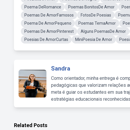
Poema DeRomance
Poemas BonitosDe Amor
Poe
Poemas De AmorFamosos
FotosDe Poesias
Poema
Poema De AmorPequeno
Poemas TemaAmor
Poe
Poemas De AmorPinterest
Alguns PoemasDe Amor
Poesias De AmorCurtas
MiniPoesia De Amor
Poes
Sandra
Como orientador, minha entrega é comp
pedagógicas que valorizam relações au
meta é guiar os estudantes em sua traj
estratégias educacionais reconhecidas
Related Posts