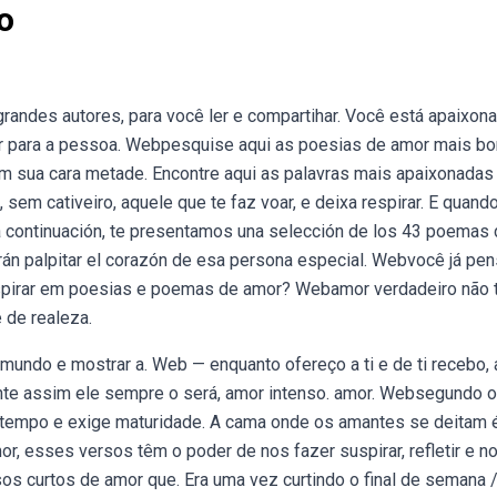
o
des autores, para você ler e compartihar. Você está apaixon
or para a pessoa. Webpesquise aqui as poesias de amor mais bo
m sua cara metade. Encontre aqui as palavras mais apaixonada
em cativeiro, aquele que te faz voar, e deixa respirar. E quand
ba continuación, te presentamos una selección de los 43 poemas
 palpitar el corazón de esa persona especial. Webvocê já pe
nspirar em poesias e poemas de amor? Webamor verdadeiro não
 de realeza.
mundo e mostrar a. Web — enquanto ofereço a ti e de ti recebo, 
nte assim ele sempre o será, amor intenso. amor. Websegundo o
 tempo e exige maturidade. A cama onde os amantes se deitam 
, esses versos têm o poder de nos fazer suspirar, refletir e n
sos curtos de amor que. Era uma vez curtindo o final de semana 