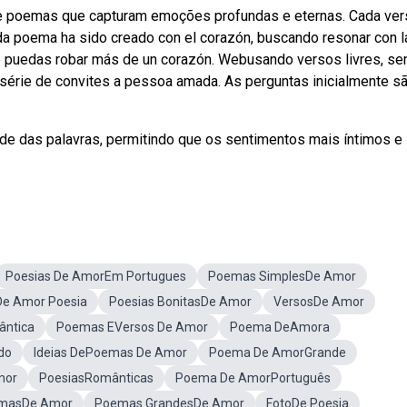
e poemas que capturam emoções profundas e eternas. Cada ver
a poema ha sido creado con el corazón, buscando resonar con l
ue puedas robar más de un corazón. Webusando versos livres, s
série de convites a pessoa amada. As perguntas inicialmente s
 das palavras, permitindo que os sentimentos mais íntimos e
Poesias De AmorEm Portugues
Poemas SimplesDe Amor
De Amor Poesia
Poesias BonitasDe Amor
VersosDe Amor
ântica
Poemas EVersos De Amor
Poema DeAmora
do
Ideias DePoemas De Amor
Poema De AmorGrande
mor
PoesiasRomânticas
Poema De AmorPortuguês
emasDe Amor
Poemas GrandesDe Amor
FotoDe Poesia