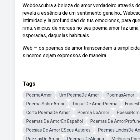
Webdescubra a beleza do amor verdadeiro através d
revela a essência de um sentimento genuíno,. Webcad
intimidad y la profundidad de tus emociones, para q
rima, vinicius de moraes no seu poema amor faz uma 
esperadas, daquelas habituais.
Web — os poemas de amor transcendem a simplicidade
sinceros sejam expressos de maneira.
Tags
PoemaAmor
Um PoemaDe Amor
PoemasAmor
Poema SobreAmor
Toque De AmorPoema
Frases
Corto PoemaDe Amor
Poema DoAmor
PoesiaRom
Poemas De AmorEn Español
Poemas De AmorProfun
Poesias De Amor ESeus Autores
Poemas LindosDe A
PoeziasDe Amor
Poemas DeAlegria
Melhores Po