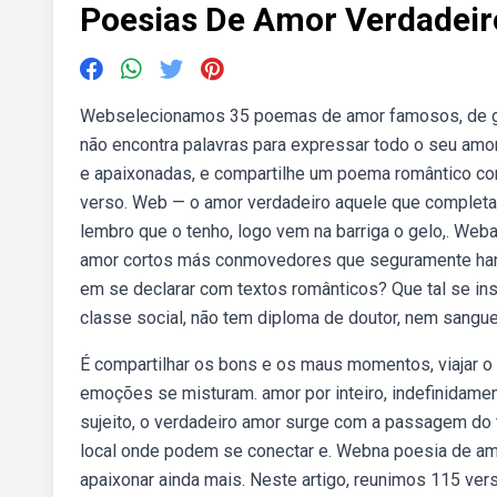
Poesias De Amor Verdadeir
Webselecionamos 35 poemas de amor famosos, de gran
não encontra palavras para expressar todo o seu am
e apaixonadas, e compartilhe um poema romântico co
verso. Web — o amor verdadeiro aquele que completa, s
lembro que o tenho, logo vem na barriga o gelo,. We
amor cortos más conmovedores que seguramente harán
em se declarar com textos românticos? Que tal se i
classe social, não tem diploma de doutor, nem sangue
É compartilhar os bons e os maus momentos, viajar o 
emoções se misturam. amor por inteiro, indefinidame
sujeito, o verdadeiro amor surge com a passagem do
local onde podem se conectar e. Webna poesia de amor
apaixonar ainda mais. Neste artigo, reunimos 115 ver