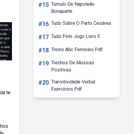
#15
Tumulo De Napoleão
Bonaparte
#16
Tudo Sobre O Parto Cesárea
#17
Tudo Pelo Jogo Livro 3
#18
Treino Abc Feminino Pdf
#19
Trechos De Músicas
Positivas
#20
Transitividade Verbal
Exercícios Pdf
nda te
chos
da,