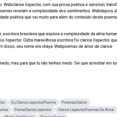
 Webclarice lispector, com sua prosa poética e sensível, trans
poemas revelam a complexidade dos sentimentos. Webdepois d
ndidade poética que vai muito para além do conteúdo deste poema
 escritora brasileira que explora a complexidade da alma huma
lispector. Outra maravilhosa escritora foi clarice lispector, qu
 Além disso, seu nome era chaya. Webpoemas de amor de clarice
 medo, mas para que tu não tenhas medo. Sei que acreditar em t
tor
Eu Clarice LispectorPoema
PoemasClarice
urtos
PoetaClarice Lispector
Clarice LispectorPoemas De Amor