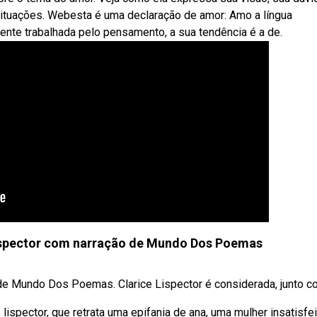
situações. Webesta é uma declaração de amor: Amo a língua
mente trabalhada pelo pensamento, a sua tendência é a de.
ispector com narração de Mundo Dos Poemas
e Mundo Dos Poemas. Clarice Lispector é considerada, junto com
lispector, que retrata uma epifania de ana, uma mulher insatisfei