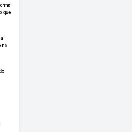
forma
o que
na
e na
udo