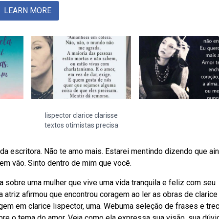
LEARN MORE
lispector clarice clarisse
textos otimistas precisa
s da escritora. Não te amo mais. Estarei mentindo dizendo que ai
em vão. Sinto dentro de mim que você.
ria sobre uma mulher que vive uma vida tranquila e feliz com seu
a atriz afirmou que encontrou coragem ao ler as obras de clarice
gem em clarice lispector, uma. Webuma seleção de frases e tre
obre o tema do amor. Veja como ela expressa sua visão, sua dúvi