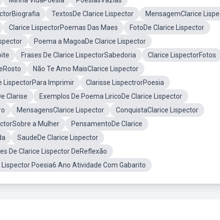
Minha VidaPoesia
PoesiasVazias
ectorBiografia
TextosDe Clarice Lispector
MensagemClarice Lispe
Clarice LispectorPoemas Das Maes
FotoDe Clarice Lispector
spector
Poema a MagoaDe Clarice Lispector
ite
Frases De Clarice LispectorSabedoria
Clarice LispectorFotos
ceRosto
Não Te Amo MaisClarice Lispector
 LispectorPara Imprimir
Clarisse LispectrorPoesia
e Clarise
Exemplos De Poema LiricoDe Clarice Lispector
ro
MensagensClarice Lispector
ConquistaClarice Lispector
ectorSobre a Mulher
PensamentoDe Clarice
da
SaudeDe Clarice Lispector
es De Clarice Lispector DeReflexão
e Lispector Poesia6 Ano Atividade Com Gabarito