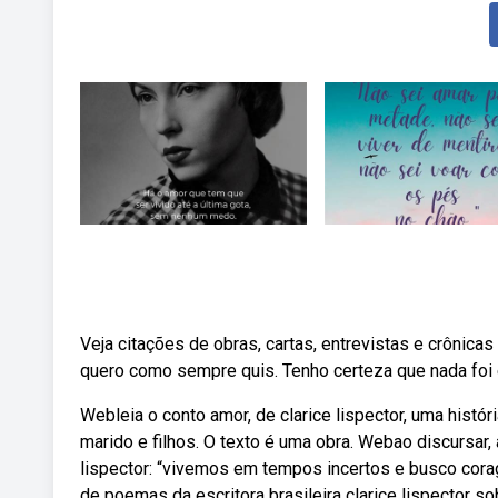
Veja citações de obras, cartas, entrevistas e crônica
quero como sempre quis. Tenho certeza que nada foi 
Webleia o conto amor, de clarice lispector, uma histó
marido e filhos. O texto é uma obra. Webao discursar, 
lispector: “vivemos em tempos incertos e busco cora
de poemas da escritora brasileira clarice lispector s