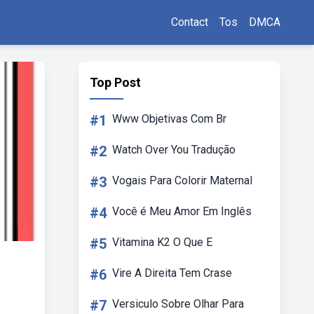
Contact
Tos
DMCA
Top Post
#1
Www Objetivas Com Br
#2
Watch Over You Tradução
#3
Vogais Para Colorir Maternal
#4
Você é Meu Amor Em Inglês
#5
Vitamina K2 O Que E
#6
Vire A Direita Tem Crase
#7
Versiculo Sobre Olhar Para