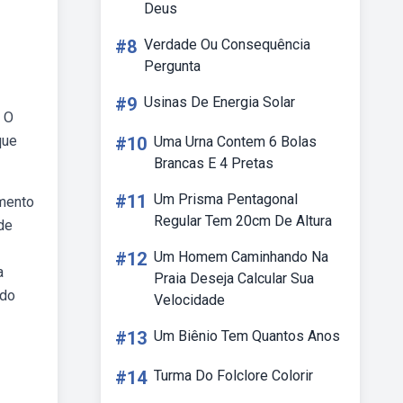
Deus
#8
Verdade Ou Consequência
Pergunta
#9
Usinas De Energia Solar
. O
que
#10
Uma Urna Contem 6 Bolas
Brancas E 4 Pretas
#11
Um Prisma Pentagonal
umento
Regular Tem 20cm De Altura
de
#12
Um Homem Caminhando Na
a
Praia Deseja Calcular Sua
 do
Velocidade
#13
Um Biênio Tem Quantos Anos
#14
Turma Do Folclore Colorir