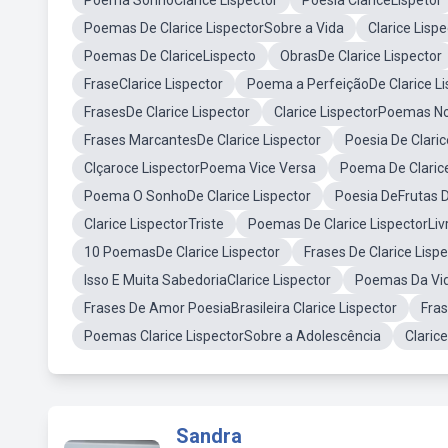
Poema SonhoClarice Lispector
Poesia ClariceLispetor
Poemas De Clarice LispectorSobre a Vida
Clarice Lisp
Poemas De ClariceLispecto
ObrasDe Clarice Lispector
FraseClarice Lispector
Poema a PerfeiçãoDe Clarice Li
FrasesDe Clarice Lispector
Clarice LispectorPoemas No
Frases MarcantesDe Clarice Lispector
Poesia De Clari
Clçaroce LispectorPoema Vice Versa
Poema De Clarice
Poema O SonhoDe Clarice Lispector
Poesia DeFrutas D
Clarice LispectorTriste
Poemas De Clarice LispectorLiv
10 PoemasDe Clarice Lispector
Frases De Clarice Lisp
Isso E Muita SabedoriaClarice Lispector
Poemas Da Vi
Frases De Amor PoesiaBrasileira Clarice Lispector
Fras
Poemas Clarice LispectorSobre a Adolescência
Claric
Sandra