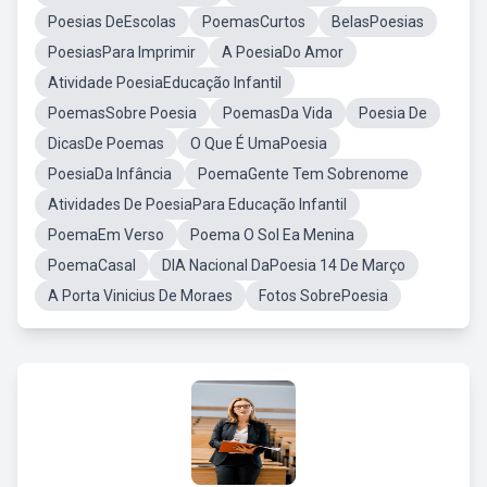
Poesias DeEscolas
PoemasCurtos
BelasPoesias
PoesiasPara Imprimir
A PoesiaDo Amor
Atividade PoesiaEducação Infantil
PoemasSobre Poesia
PoemasDa Vida
Poesia De
DicasDe Poemas
O Que É UmaPoesia
PoesiaDa Infância
PoemaGente Tem Sobrenome
Atividades De PoesiaPara Educação Infantil
PoemaEm Verso
Poema O Sol Ea Menina
PoemaCasal
DIA Nacional DaPoesia 14 De Março
A Porta Vinicius De Moraes
Fotos SobrePoesia