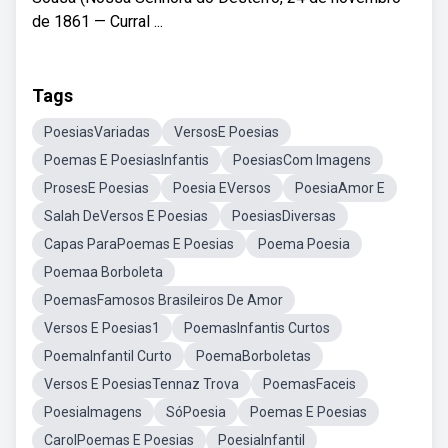
de 1861 — Curral ...
Tags
PoesiasVariadas
VersosE Poesias
Poemas E PoesiasInfantis
PoesiasCom Imagens
ProsesE Poesias
Poesia EVersos
PoesiaAmor E
Salah DeVersos E Poesias
PoesiasDiversas
Capas ParaPoemas E Poesias
Poema Poesia
Poemaa Borboleta
PoemasFamosos Brasileiros De Amor
Versos E Poesias1
PoemasInfantis Curtos
PoemaInfantil Curto
PoemaBorboletas
Versos E PoesiasTennaz Trova
PoemasFaceis
PoesiaImagens
SóPoesia
Poemas E Poesias
CarolPoemas E Poesias
PoesiaInfantil