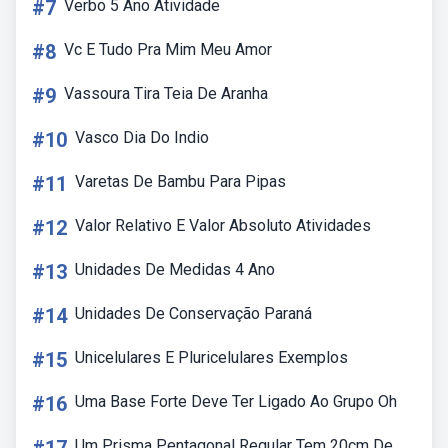
#7
Verbo 5 Ano Atividade
#8
Vc E Tudo Pra Mim Meu Amor
#9
Vassoura Tira Teia De Aranha
#10
Vasco Dia Do Indio
#11
Varetas De Bambu Para Pipas
#12
Valor Relativo E Valor Absoluto Atividades
#13
Unidades De Medidas 4 Ano
#14
Unidades De Conservação Paraná
#15
Unicelulares E Pluricelulares Exemplos
#16
Uma Base Forte Deve Ter Ligado Ao Grupo Oh
Um Prisma Pentagonal Regular Tem 20cm De