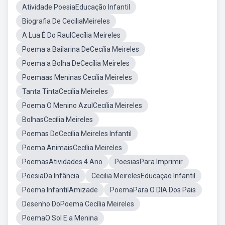
Atividade PoesiaEducação Infantil
Biografia De CeciliaMeireles
A Lua É Do RaulCecília Meireles
Poema a Bailarina DeCecília Meireles
Poema a Bolha DeCecília Meireles
Poemaas Meninas Cecília Meireles
Tanta TintaCecília Meireles
Poema O Menino AzulCecília Meireles
BolhasCecília Meireles
Poemas DeCecília Meireles Infantil
Poema AnimaisCecília Meireles
PoemasAtividades 4 Ano
PoesiasPara Imprimir
PoesiaDa Infância
Cecilia MeirelesEducaçao Infantil
Poema InfantilAmizade
PoemaPara O DIA Dos Pais
Desenho DoPoema Cecília Meireles
PoemaO Sol E a Menina