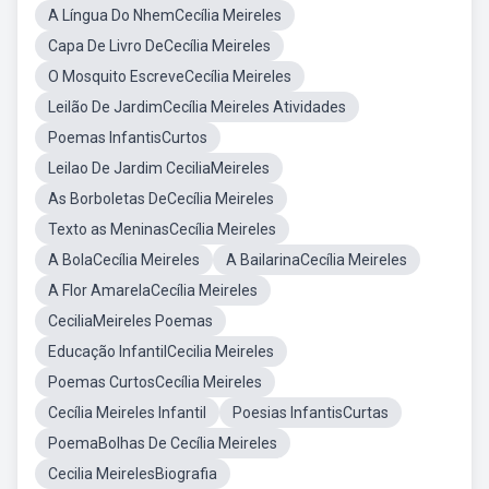
A Língua Do NhemCecília Meireles
Capa De Livro DeCecília Meireles
O Mosquito EscreveCecília Meireles
Leilão De JardimCecília Meireles Atividades
Poemas InfantisCurtos
Leilao De Jardim CeciliaMeireles
As Borboletas DeCecília Meireles
Texto as MeninasCecília Meireles
A BolaCecília Meireles
A BailarinaCecília Meireles
A Flor AmarelaCecília Meireles
CeciliaMeireles Poemas
Educação InfantilCecilia Meireles
Poemas CurtosCecília Meireles
Cecília Meireles Infantil
Poesias InfantisCurtas
PoemaBolhas De Cecília Meireles
Cecilia MeirelesBiografia