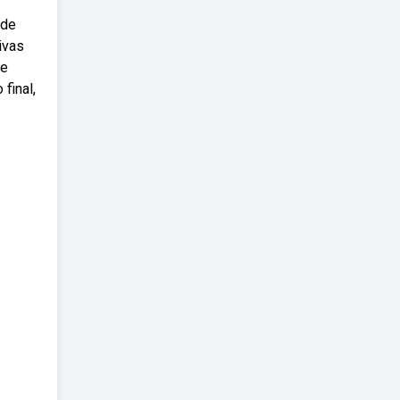
 de
ivas
de
final,