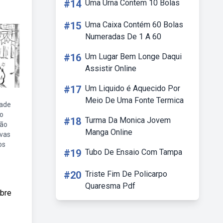
#14
Uma Urna Contem 10 Bolas
#15
Uma Caixa Contém 60 Bolas
Numeradas De 1 A 60
#16
Um Lugar Bem Longe Daqui
Assistir Online
#17
Um Liquido é Aquecido Por
Meio De Uma Fonte Termica
dade
no
#18
Turma Da Monica Jovem
ção
Manga Online
ivas
os
#19
Tubo De Ensaio Com Tampa
#20
Triste Fim De Policarpo
Quaresma Pdf
obre