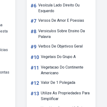
#6
Vesícula Lado Direito Ou
Esquerdo
#7
Versos De Amor E Poesias
ma
#8
Versiculos Sobre Ensino Da
festa
Palavra
#9
Verbos De Objetivos Geral
ícias
#10
Vegetais Do Grupo A
#11
Vegetacao Do Continente
rontas
Americano
#12
Valor De 1 Polegada
#13
Utilize As Propriedades Para
Simplificar