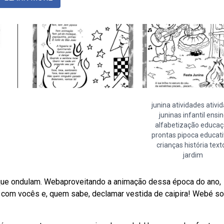
junina atividades ativi
juninas infantil ensi
alfabetização educa
prontas pipoca educat
crianças história text
jardim
m que ondulam. Webaproveitando a animação dessa época do ano,
ar com vocês e, quem sabe, declamar vestida de caipira! Webé s