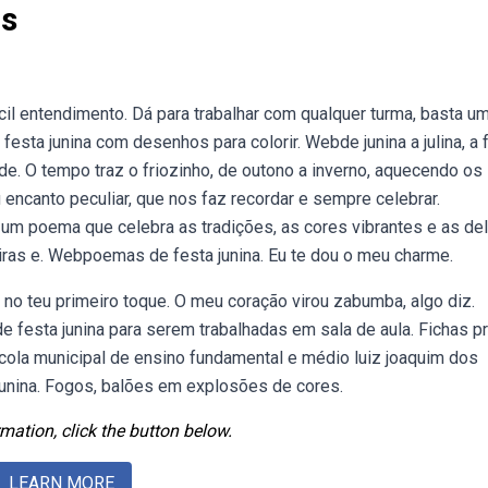
as
l entendimento. Dá para trabalhar com qualquer turma, basta u
ta junina com desenhos para colorir. Webde junina a julina, a 
de. O tempo traz o friozinho, de outono a inverno, aquecendo os
u encanto peculiar, que nos faz recordar e sempre celebrar.
um poema que celebra as tradições, as cores vibrantes e as del
as e. Webpoemas de festa junina. Eu te dou o meu charme.
, no teu primeiro toque. O meu coração virou zabumba, algo diz.
 festa junina para serem trabalhadas em sala de aula. Fichas p
scola municipal de ensino fundamental e médio luiz joaquim dos
junina. Fogos, balões em explosões de cores.
mation, click the button below.
LEARN MORE