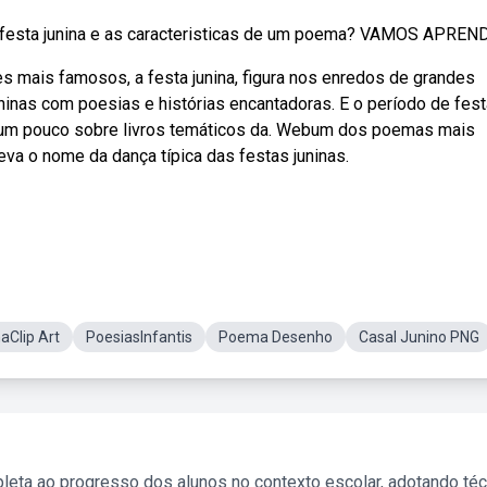
festa junina e as caracteristicas de um poema? VAMOS APRENDE
 mais famosos, a festa junina, figura nos enredos de grandes
ninas com poesias e histórias encantadoras. E o período de fes
er um pouco sobre livros temáticos da. Webum dos poemas mais
va o nome da dança típica das festas juninas.
aClip Art
PoesiasInfantis
Poema Desenho
Casal Junino PNG
leta ao progresso dos alunos no contexto escolar, adotando té