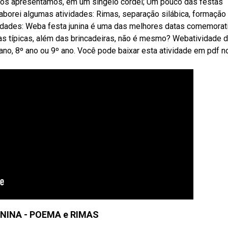
i nós apresentamos, em um singelo cordel; Um pouco das festas
laborei algumas atividades: Rimas, separação silábica, formação
ividades: Weba festa junina é uma das melhores datas comemorat
idas típicas, além das brincadeiras, não é mesmo? Webatividade 
 ano, 8º ano ou 9º ano. Você pode baixar esta atividade em pdf no 
NINA - POEMA e RIMAS