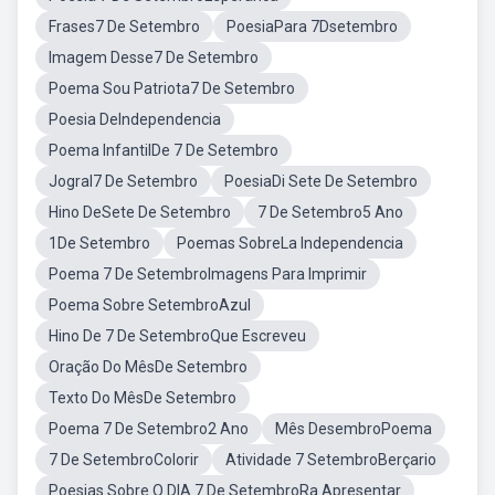
Frases7 De Setembro
PoesiaPara 7Dsetembro
Imagem Desse7 De Setembro
Poema Sou Patriota7 De Setembro
Poesia DeIndependencia
Poema InfantilDe 7 De Setembro
Jogral7 De Setembro
PoesiaDi Sete De Setembro
Hino DeSete De Setembro
7 De Setembro5 Ano
1De Setembro
Poemas SobreLa Independencia
Poema 7 De SetembroImagens Para Imprimir
Poema Sobre SetembroAzul
Hino De 7 De SetembroQue Escreveu
Oração Do MêsDe Setembro
Texto Do MêsDe Setembro
Poema 7 De Setembro2 Ano
Mês DesembroPoema
7 De SetembroColorir
Atividade 7 SetembroBerçario
Poesias Sobre O DIA 7 De SetembroRa Apresentar