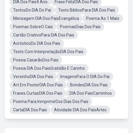
DIA Dos Pais4 Ano
Frase FelizDIA Dos Pais
TextosDo DIA Do Pai
Texto BiblicoPara DIA Dos Pais
Mensagem DIA Dos PaisEvangélica
Poema Ao 1 Maio
Poemas SobreO Cais
PoemasDias Dos Pais
Cartão CriativoPara DIA Dos Pais
AcrósticoDo DIA Dos Pais
Texto Com InterpretaçãoDIA Dos Pais
Poesia CasarãoDos Pais
Poesia DIA Dos PaisGratidão E Carinho
VersinhoDIA Dos Pais
ImagensPara O DIA Do Pai
Art Em PosterDIA Dos Pais
BrindesDIA Dos Pais
Frases CurtasDIA Dos Pais
DIA Dos PaisCaminhos
Poema Para InmprimirDos Dias Dos Pais
CartaDIA Dos Pais
Atividade DIA Dos PaisArtes