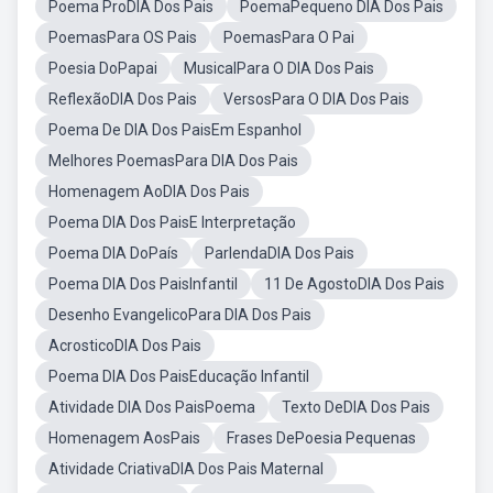
Poema ProDIA Dos Pais
PoemaPequeno DIA Dos Pais
PoemasPara OS Pais
PoemasPara O Pai
Poesia DoPapai
MusicalPara O DIA Dos Pais
ReflexãoDIA Dos Pais
VersosPara O DIA Dos Pais
Poema De DIA Dos PaisEm Espanhol
Melhores PoemasPara DIA Dos Pais
Homenagem AoDIA Dos Pais
Poema DIA Dos PaisE Interpretação
Poema DIA DoPaís
ParlendaDIA Dos Pais
Poema DIA Dos PaisInfantil
11 De AgostoDIA Dos Pais
Desenho EvangelicoPara DIA Dos Pais
AcrosticoDIA Dos Pais
Poema DIA Dos PaisEducação Infantil
Atividade DIA Dos PaisPoema
Texto DeDIA Dos Pais
Homenagem AosPais
Frases DePoesia Pequenas
Atividade CriativaDIA Dos Pais Maternal