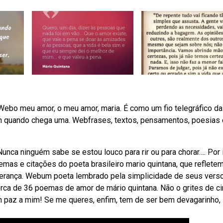
Webo meu amor, o meu amor, maria. É como um fio telegráfico da
m quando chega uma. Webfrases, textos, pensamentos, poesias 
nca ninguém sabe se estou louco para rir ou para chorar…. Por 
as e citações do poeta brasileiro mario quintana, que reflete
perança. Webum poeta lembrado pela simplicidade de seus vers
rca de 36 poemas de amor de mário quintana. Não o grites de c
m paz a mim! Se me queres, enfim, tem de ser bem devagarinho,