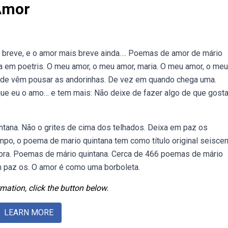
Amor
 breve, e o amor mais breve ainda…. Poemas de amor de mário
a em poetris. O meu amor, o meu amor, maria. O meu amor, o meu
Aonde vêm pousar as andorinhas. De vez em quando chega uma.
 que eu o amo… e tem mais: Não deixe de fazer algo de que gost
tana. Não o grites de cima dos telhados. Deixa em paz os
o, o poema de mario quintana tem como título original seiscen
 obra. Poemas de mário quintana. Cerca de 466 poemas de mário
em paz os. O amor é como uma borboleta.
mation, click the button below.
LEARN MORE