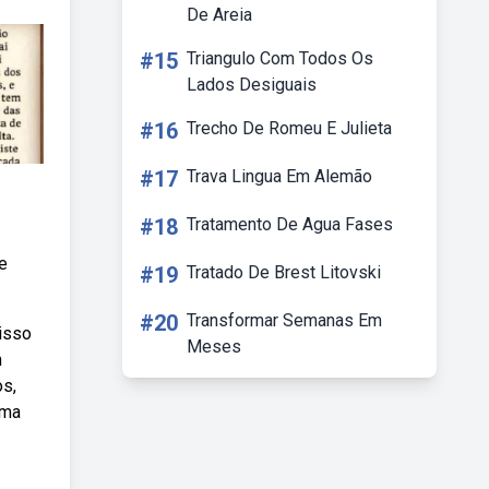
De Areia
#15
Triangulo Com Todos Os
Lados Desiguais
#16
Trecho De Romeu E Julieta
#17
Trava Lingua Em Alemão
#18
Tratamento De Agua Fases
e
#19
Tratado De Brest Litovski
#20
Transformar Semanas Em
isso
Meses
m
os,
ima