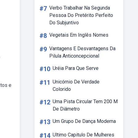
#7
Verbo Trabalhar Na Segunda
Pessoa Do Pretérito Perfeito
Do Subjuntivo
#8
Vegetais Em Inglês Nomes
#9
Vantagens E Desvantagens Da
Pilula Anticoncepcional
a
#10
Uréia Para Que Serve
#11
Unicórnio De Verdade
tos e
Colorido
#12
Uma Pista Circular Tem 200 M
De Diâmetro
#13
Um Grupo De Dança Moderna
#14
Ultimo Capitulo De Mulheres