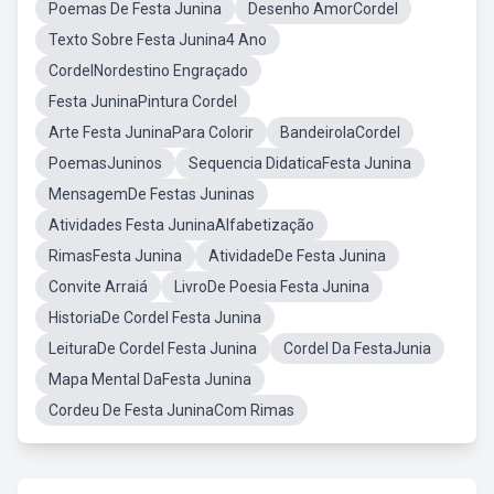
Poemas De Festa Junina
Desenho AmorCordel
Texto Sobre Festa Junina4 Ano
CordelNordestino Engraçado
Festa JuninaPintura Cordel
Arte Festa JuninaPara Colorir
BandeirolaCordel
PoemasJuninos
Sequencia DidaticaFesta Junina
MensagemDe Festas Juninas
Atividades Festa JuninaAlfabetização
RimasFesta Junina
AtividadeDe Festa Junina
Convite Arraiá
LivroDe Poesia Festa Junina
HistoriaDe Cordel Festa Junina
LeituraDe Cordel Festa Junina
Cordel Da FestaJunia
Mapa Mental DaFesta Junina
Cordeu De Festa JuninaCom Rimas