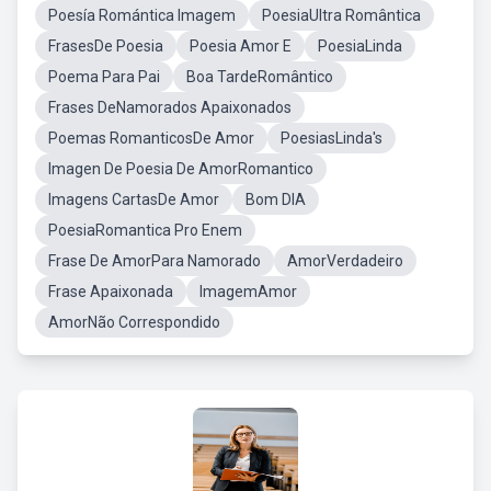
Poesía Romántica Imagem
PoesiaUltra Romântica
FrasesDe Poesia
Poesia Amor E
PoesiaLinda
Poema Para Pai
Boa TardeRomântico
Frases DeNamorados Apaixonados
Poemas RomanticosDe Amor
PoesiasLinda's
Imagen De Poesia De AmorRomantico
Imagens CartasDe Amor
Bom DIA
PoesiaRomantica Pro Enem
Frase De AmorPara Namorado
AmorVerdadeiro
Frase Apaixonada
ImagemAmor
AmorNão Correspondido