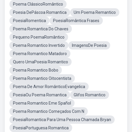
Poema ClássicoRomântico
Poesia DePáscoa Romantica
Um Poema Remantico
PoesiaRomentica
PoesiaRomântica Frases
Poema Romantica Do Chaves
Pequeno PoemaRomântico
Poema Romantico Invertido
ImagensDe Poesia
Poema Romantico Matadoro
Quero UmaPoesia Romantico
Poema Romantico Bobo
Poema Romantico Oitocentista
Poema De Amor RomânticoEvangelica
PoesiaOu Poema Romantica
Glifos Romantico
Poema Romantico Eme Spañol
Poema Romantico Começados Com N
PoesiaRomantica Para Uma Pessoa Chamada Bryan
PoesiaPortuguesa Romantica