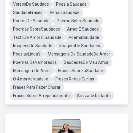
VersosDe Saudade
Poesia Saudade
SaudadeFrases
VersosSaudade
PoemaDe Saudade
Poema SobreSaudade
Poemas SobreSaudades
Amor E Saudade
TextoDe Amor E Saudade
PoemaSaudade
ImagensDe Saudade
ImagemDe Saudades
PoesiasLinda's
Mensagens De SaudadeDo Amor
Poemas DeNamorados
SaudadesDo Meu Amor
MensagemDe Amor
Frases Sobre aSaudade
O AmorVerdadeiro
Frases Rimas Curtas
Frases Para Fazer Chorar
Frases Sobre Arrependimento
Amizade Distante