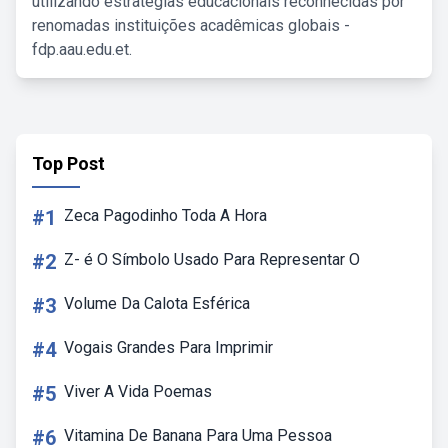
utilizando estratégias educacionais reconhecidas por
renomadas instituições acadêmicas globais -
fdp.aau.edu.et.
Top Post
#1
Zeca Pagodinho Toda A Hora
#2
Z- é O Símbolo Usado Para Representar O
#3
Volume Da Calota Esférica
#4
Vogais Grandes Para Imprimir
#5
Viver A Vida Poemas
#6
Vitamina De Banana Para Uma Pessoa