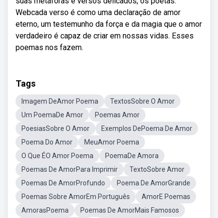
suas metáforas e versos delicados, os poetas.
Webcada verso é como uma declaração de amor
eterno, um testemunho da força e da magia que o amor
verdadeiro é capaz de criar em nossas vidas. Esses
poemas nos fazem.
Tags
Imagem DeAmor Poema
TextosSobre O Amor
Um PoemaDe Amor
Poemas Amor
PoesiasSobre O Amor
Exemplos DePoema De Amor
Poema Do Amor
MeuAmor Poema
O Que ÉO Amor Poema
PoemaDe Amora
Poemas De AmorPara Imprimir
TextoSobre Amor
Poemas De AmorProfundo
Poema De AmorGrande
Poemas Sobre AmorEm Português
AmorE Poemas
AmorasPoema
Poemas De AmorMais Famosos