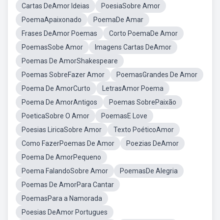
Cartas DeAmor Ideias
PoesiaSobre Amor
PoemaApaixonado
PoemaDe Amar
Frases DeAmor Poemas
Corto PoemaDe Amor
PoemasSobe Amor
Imagens Cartas DeAmor
Poemas De AmorShakespeare
Poemas SobreFazer Amor
PoemasGrandes De Amor
Poema De AmorCurto
LetrasAmor Poema
Poema De AmorAntigos
Poemas SobrePaixão
PoeticaSobre O Amor
PoemasE Love
Poesias LiricaSobre Amor
Texto PoéticoAmor
Como FazerPoemas De Amor
Poezias DeAmor
Poema De AmorPequeno
Poema FalandoSobre Amor
PoemasDe Alegria
Poemas De AmorPara Cantar
PoemasPara a Namorada
Poesias DeAmor Portugues