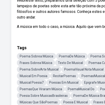
Webneste texto, preparamos uma seleção com 5 poem
lampejos de poetas sobre esta arte tão próxima da 
filósofos e outros autores famosos. Conheça estes e
outro andar.
A música em todo o caso, a música. Aquilo que vem bu
Tags
Poema Sobrea Música
PoemaDe Música
Poema So
Frases Sobrea Música
Texto De Musical
Poemaa Ca
Poema SobreArte Musical
PoemaVisual Nota Musical
Musical Em Poesia
RecitarPoemas
PoemasMusical
Musical Poesia7
Poesias Em Musical
Epigrafe Musi
PoemasQue Viraram Música
PoemaMusical Do
Po
Poesia Sobre MusicasBrasileiras
PoemaDe Música Bras
Músicas Que SãoPoemas
Poesia E Musical
Frases 