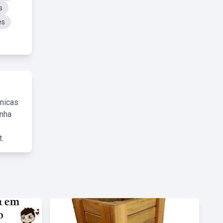
s
es
cnicas
inha
.