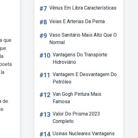
#7
Vênus Em Libra Características
#8
Veias E Arterias Da Perna
#9
Vaso Sanitário Mais Alto Que O
ça que
Normal
que
#10
Vantagens Do Transporte
la
Hidroviário
 poeta
la
#11
Vantagem E Desvantagem Do
Petróleo
e
#12
Van Gogh Pintura Mais
a de
Famosa
e.
#13
Valor Do Prisma 2023
Completo
#14
Usinas Nucleares Vantagens