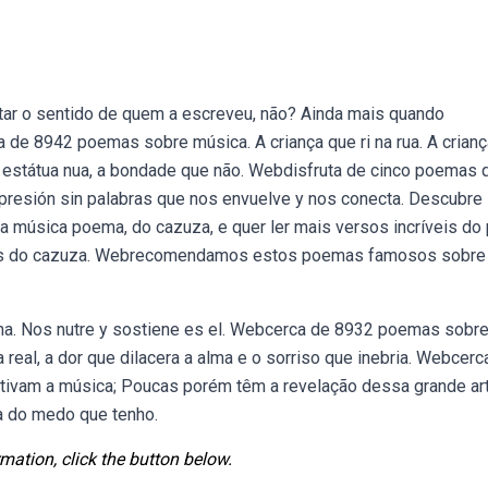
tar o sentido de quem a escreveu, não? Ainda mais quando
 de 8942 poemas sobre música. A criança que ri na rua. A crian
 a estátua nua, a bondade que não. Webdisfruta de cinco poemas 
xpresión sin palabras que nos envuelve y nos conecta. Descubre 
da música poema, do cazuza, e quer ler mais versos incríveis do
ses do cazuza. Webrecomendamos estos poemas famosos sobre 
 alma. Nos nutre y sostiene es el. Webcerca de 8932 poemas sobr
real, a dor que dilacera a alma e o sorriso que inebria. Webcerc
ivam a música; Poucas porém têm a revelação dessa grande art
a do medo que tenho.
mation, click the button below.