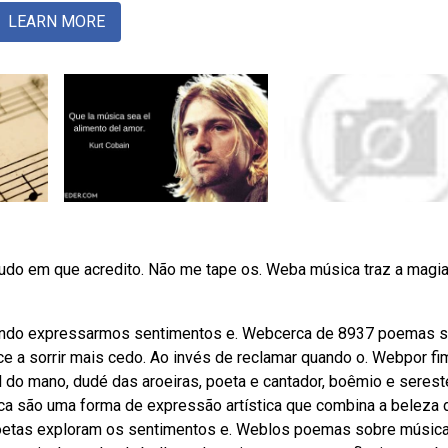
LEARN MORE
udo em que acredito. Não me tape os. Weba música traz a magi
tindo expressarmos sentimentos e. Webcerca de 8937 poemas 
e a sorrir mais cedo. Ao invés de reclamar quando o. Webpor fi
o mano, dudé das aroeiras, poeta e cantador, boêmio e sereste
ca são uma forma de expressão artística que combina a beleza 
oetas exploram os sentimentos e. Weblos poemas sobre músic