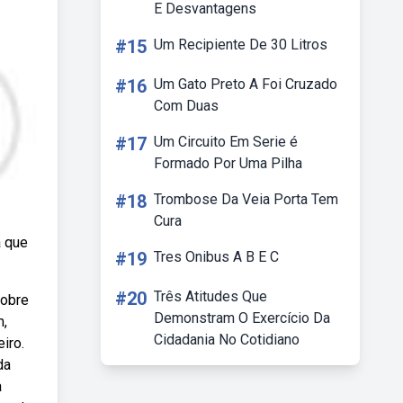
E Desvantagens
#15
Um Recipiente De 30 Litros
#16
Um Gato Preto A Foi Cruzado
Com Duas
#17
Um Circuito Em Serie é
Formado Por Uma Pilha
#18
Trombose Da Veia Porta Tem
Cura
a que
#19
Tres Onibus A B E C
#20
Três Atitudes Que
sobre
Demonstram O Exercício Da
m,
Cidadania No Cotidiano
iro.
da
a