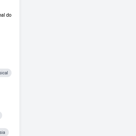
nal do
ical
sia