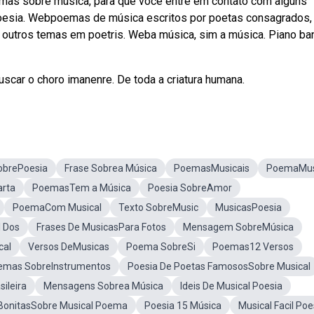
as sobre música, para que você entre em contato com alguns
poesia. Webpoemas de música escritos por poetas consagrados,
 outros temas em poetris. Weba música, sim a música. Piano ba
scar o choro imanenre. De toda a criatura humana.
brePoesia
Frase Sobrea Música
PoemasMusicais
PoemaMus
rta
PoemasTem a Música
Poesia SobreAmor
PoemaCom Musical
Texto SobreMusic
MusicasPoesia
 Dos
Frases De MusicasPara Fotos
Mensagem SobreMúsica
cal
Versos DeMusicas
Poema SobreSi
Poemas12 Versos
emas SobreInstrumentos
Poesia De Poetas FamososSobre Musical
ileira
Mensagens Sobrea Música
Ideis De Musical Poesia
BonitasSobre Musical Poema
Poesia 15 Música
Musical Facil Poe