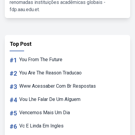
renomadas instituições acadêmicas globais -
fdp.aau.edu.et.
Top Post
#1
You From The Future
#2
You Are The Reason Traducao
#3
Www Acessaber Com Br Respostas
#4
Vou Lhe Falar De Um Alguem
#5
Vencemos Mais Um Dia
#6
Vc E Linda Em Ingles