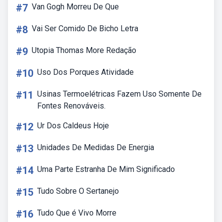
#7
Van Gogh Morreu De Que
#8
Vai Ser Comido De Bicho Letra
#9
Utopia Thomas More Redação
#10
Uso Dos Porques Atividade
#11
Usinas Termoelétricas Fazem Uso Somente De
Fontes Renováveis.
#12
Ur Dos Caldeus Hoje
#13
Unidades De Medidas De Energia
#14
Uma Parte Estranha De Mim Significado
#15
Tudo Sobre O Sertanejo
#16
Tudo Que é Vivo Morre