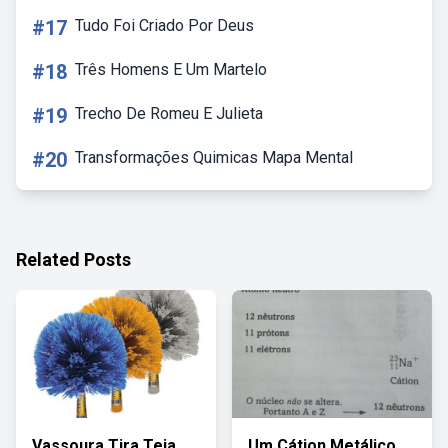
#17
Tudo Foi Criado Por Deus
#18
Três Homens E Um Martelo
#19
Trecho De Romeu E Julieta
#20
Transformações Quimicas Mapa Mental
Related Posts
Vassoura Tira Teia
Um Cátion Metálico