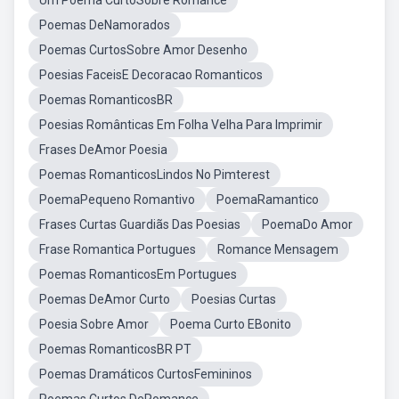
Um Poema CurtoSobre Romance
Poemas DeNamorados
Poemas CurtosSobre Amor Desenho
Poesias FaceisE Decoracao Romanticos
Poemas RomanticosBR
Poesias Românticas Em Folha Velha Para Imprimir
Frases DeAmor Poesia
Poemas RomanticosLindos No Pimterest
PoemaPequeno Romantivo
PoemaRamantico
Frases Curtas Guardiãs Das Poesias
PoemaDo Amor
Frase Romantica Portugues
Romance Mensagem
Poemas RomanticosEm Portugues
Poemas DeAmor Curto
Poesias Curtas
Poesia Sobre Amor
Poema Curto EBonito
Poemas RomanticosBR PT
Poemas Dramáticos CurtosFemininos