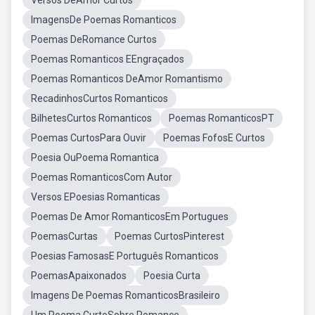
Versos DeAmor Curtos
ImagensDe Poemas Romanticos
Poemas DeRomance Curtos
Poemas Romanticos EEngraçados
Poemas Romanticos DeAmor Romantismo
RecadinhosCurtos Romanticos
BilhetesCurtos Romanticos
Poemas RomanticosPT
Poemas CurtosPara Ouvir
Poemas FofosE Curtos
Poesia OuPoema Romantica
Poemas RomanticosCom Autor
Versos EPoesias Romanticas
Poemas De Amor RomanticosEm Portugues
PoemasCurtas
Poemas CurtosPinterest
Poesias FamosasE Português Romanticos
PoemasApaixonados
Poesia Curta
Imagens De Poemas RomanticosBrasileiro