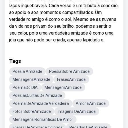
laços inquebráveis. Cada verso é um tributo à conexão,
ao apoio e aos momentos compartilhados. Um
verdadeiro amigo é como o sol. Mesmo se as nuvens
da vida nos privam do seu brilho, podemos sentir o
seu calor, pois uma verdadeira amizade é como uma
joia que não pode ser criada, apenas lapidada e.
Tags
Poesia Amizade
PoesiaSobre Amizade
MensagensAmizade
FrasesAmizade
PoemaDo DIA
MensagemAmizade
PoesiasCurtas De Amizade
Poema DeAmizade Verdadeira
Amor EAmizade
Fotos SobreAmizade
Imagens DeAmizade
Mensagens Romanticas De Amor
Frases DeAmizade Colorida
Recados DeAmizade