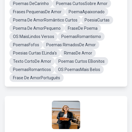
Poemas DeCarinho
Poemas CurtosSobre Amor
Frases PequenasDe Amor
PoemaApaixonado
Poema De AmorRomântico Curtos
PoesiaCurtas
Poema De AmorPequeno
FraseDe Poema
OS MaisLindos Versos
PoemasRomantismo
PoemasFofos
Poemas RimadosDe Amor
Poesias Curtas ELinda's
RimasDe Amor
Texto CortoDe Amor
Poemas Curtos EBonitos
PoemasRomanticos
OS PoemasMais Belos
Frase De AmorPortuguês