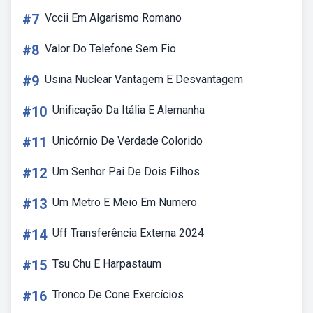
#7
Vccii Em Algarismo Romano
#8
Valor Do Telefone Sem Fio
#9
Usina Nuclear Vantagem E Desvantagem
#10
Unificação Da Itália E Alemanha
#11
Unicórnio De Verdade Colorido
#12
Um Senhor Pai De Dois Filhos
#13
Um Metro E Meio Em Numero
#14
Uff Transferência Externa 2024
#15
Tsu Chu E Harpastaum
#16
Tronco De Cone Exercícios