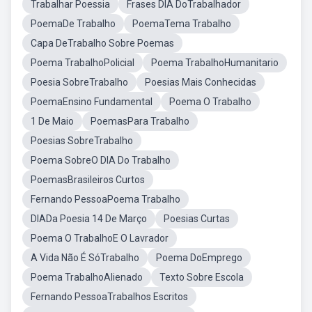
Trabalhar Poessia
Frases DIA DoTrabalhador
PoemaDe Trabalho
PoemaTema Trabalho
Capa DeTrabalho Sobre Poemas
Poema TrabalhoPolicial
Poema TrabalhoHumanitario
Poesia SobreTrabalho
Poesias Mais Conhecidas
PoemaEnsino Fundamental
Poema O Trabalho
1 De Maio
PoemasPara Trabalho
Poesias SobreTrabalho
Poema SobreO DIA Do Trabalho
PoemasBrasileiros Curtos
Fernando PessoaPoema Trabalho
DIADa Poesia 14 De Março
Poesias Curtas
Poema O TrabalhoE O Lavrador
A Vida Não É SóTrabalho
Poema DoEmprego
Poema TrabalhoAlienado
Texto Sobre Escola
Fernando PessoaTrabalhos Escritos