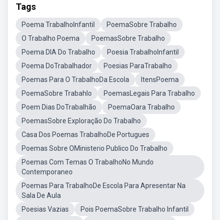
Tags
Poema TrabalhoInfantil
PoemaSobre Trabalho
O Trabalho Poema
PoemasSobre Trabalho
Poema DIA Do Trabalho
Poesia TrabalhoInfantil
Poema DoTrabalhador
Poesias ParaTrabalho
Poemas Para O TrabalhoDa Escola
ItensPoema
PoemaSobre Trabahlo
PoemasLegais Para Trabalho
Poem Dias DoTrabalhão
PoemaOara Trabalho
PoemasSobre Exploração Do Trabalho
Casa Dos Poemas TrabalhoDe Portugues
Poemas Sobre OMinisterio Publico Do Trabalho
Poemas Com Temas O TrabalhoNo Mundo
Contemporaneo
Poemas Para TrabalhoDe Escola Para Apresentar Na
Sala De Aula
Poesias Vazias
Pois PoemaSobre Trabalho Infantil