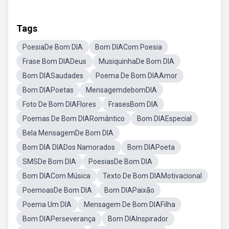
Tags
PoesiaDe Bom DIA
Bom DIACom Poesia
Frase Bom DIADeus
MusiquinhaDe Bom DIA
Bom DIASaudades
Poema De Bom DIAAmor
Bom DIAPoetas
MensagemdebomDIA
Foto De Bom DIAFlores
FrasesBom DIA
Poemas De Bom DIARomântico
Bom DIAEspecial
Bela MensagemDe Bom DIA
Bom DIA DIADos Namorados
Bom DIAPoeta
SMSDe Bom DIA
PoesiasDe Bom DIA
Bom DIACom Música
Texto De Bom DIAMotivacional
PoemoasDe Bom DIA
Bom DIAPaixão
Poema Um DIA
Mensagem De Bom DIAFilha
Bom DIAPerseverança
Bom DIAInspirador