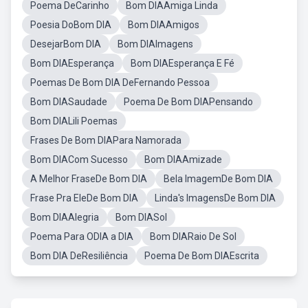
Poema DeCarinho
Bom DIAAmiga Linda
Poesia DoBom DIA
Bom DIAAmigos
DesejarBom DIA
Bom DIAImagens
Bom DIAEsperança
Bom DIAEsperança E Fé
Poemas De Bom DIA DeFernando Pessoa
Bom DIASaudade
Poema De Bom DIAPensando
Bom DIALili Poemas
Frases De Bom DIAPara Namorada
Bom DIACom Sucesso
Bom DIAAmizade
A Melhor FraseDe Bom DIA
Bela ImagemDe Bom DIA
Frase Pra EleDe Bom DIA
Linda's ImagensDe Bom DIA
Bom DIAAlegria
Bom DIASol
Poema Para ODIA a DIA
Bom DIARaio De Sol
Bom DIA DeResiliência
Poema De Bom DIAEscrita