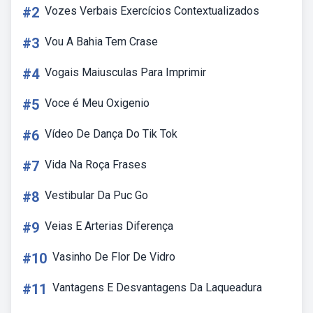
#2
Vozes Verbais Exercícios Contextualizados
#3
Vou A Bahia Tem Crase
#4
Vogais Maiusculas Para Imprimir
#5
Voce é Meu Oxigenio
#6
Vídeo De Dança Do Tik Tok
#7
Vida Na Roça Frases
#8
Vestibular Da Puc Go
#9
Veias E Arterias Diferença
#10
Vasinho De Flor De Vidro
#11
Vantagens E Desvantagens Da Laqueadura