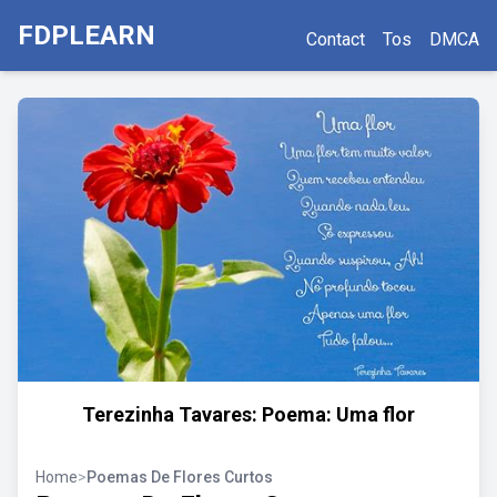
FDPLEARN
Contact
Tos
DMCA
Terezinha Tavares: Poema: Uma flor
Home
>
Poemas De Flores Curtos