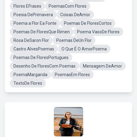
Flores EFrases
PoemasCom Flores
Poesia DePrimavera
Coisas DeAmor
Poema a Flor Ea Fonte
Poemas De FloresCortos
Poemas De FloresQue Rimen
Poema VasoDe Flores
Rosa DeSaron Flor
Poemas DeUn Flor
Castro AlvesPoemas
O Que É O AmorPoema
Poemas De FloresPortugues
Desenho De FloresCom Poemas
Mensagem DeAmor
PoemaMargarida
PoemasEm Flores
TextoDe Flores