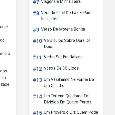
#7
Viagens à Minha Terra
#8
Vestido Fácil De Fazer Para
Iniciantes
mente
#9
Verso De Morena Bonita
ndo
#10
Versiculos Sobre Obra De
Deus
em e o
#11
Verbo Ser Em Italiano
#12
Vasos De 30 Litros
xtos
são
#13
Um Vasilhame Na Forma De
mizade
Um Cilindro
r
#14
Um Terreno Quadrado Foi
Dividido Em Quatro Partes
#15
Um Provérbio Diz Quem Pode