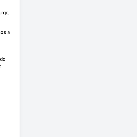
urgo,
mos a
ndo
s