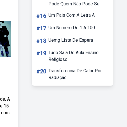
Pode Quem Não Pode Se
#16
Um Pais Com A Letra A
#17
Um Numero De 1 A 100
#18
Uemg Lista De Espera
#19
Tudo Sala De Aula Ensino
Religioso
#20
Transferencia De Calor Por
Radiação
de. A
de 15
r com