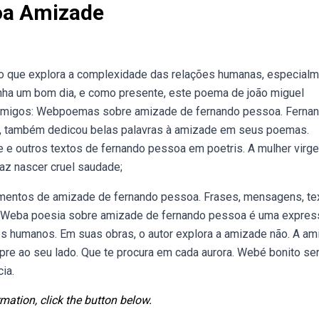
oa Amizade
o que explora a complexidade das relações humanas, especial
nha um bom dia, e como presente, este poema de joão miguel
e amigos: Webpoemas sobre amizade de fernando pessoa. Ferna
a, também dedicou belas palavras à amizade em seus poemas.
 e outros textos de fernando pessoa em poetris. A mulher virg
 faz nascer cruel saudade;
amentos de amizade de fernando pessoa. Frases, mensagens, te
 Weba poesia sobre amizade de fernando pessoa é uma expres
s humanos. Em suas obras, o autor explora a amizade não. A a
pre ao seu lado. Que te procura em cada aurora. Webé bonito se
ia.
mation, click the button below.