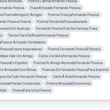
essoa Amizade
Poema CalmaFernando Pessoa
ernando Pessoa
FraseAmizade Fernando Pessoa
oa PoemaAmigos E Amigos
Poema CriançaFernando Pessoa
nando Pessoa Poema
Poema FernandoPessoailustado
esiasCom Ilustrçao
Fernando PessoaTrás Da Famosa Frase
oa
Textos Para ReflexãoFernando Pessoa
aPessoa Amizade Verdadeira
PessoaFrases Inspiradoras
Poema Fernando PessoaEfemero
Mais Vale Um Amigo
Carlos CordeiroFernando Pessoa
 PessoaEn Español
Poema Do Amigo AprendizFernando Pessoa
re AmizadeCom Rimas
Poemas De Fernando PessoaPara Imprimir
pois DeTudo Fernando Pessoa
Carta À RuteFernando Pessoa
mizadePoetas Conhecidos
Poema AmizadeDrummond
lide
PoesiaPara Uma Pessoa