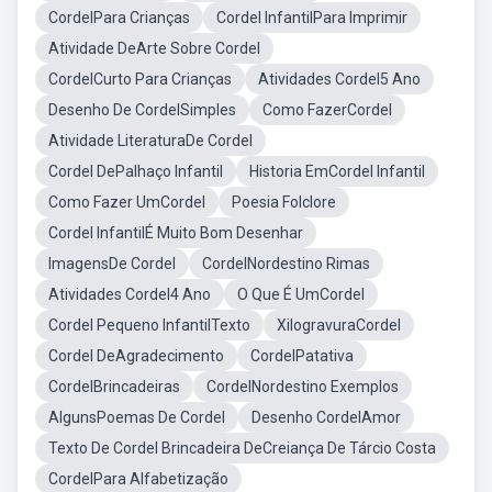
CordelPara Crianças
Cordel InfantilPara Imprimir
Atividade DeArte Sobre Cordel
CordelCurto Para Crianças
Atividades Cordel5 Ano
Desenho De CordelSimples
Como FazerCordel
Atividade LiteraturaDe Cordel
Cordel DePalhaço Infantil
Historia EmCordel Infantil
Como Fazer UmCordel
Poesia Folclore
Cordel InfantilÉ Muito Bom Desenhar
ImagensDe Cordel
CordelNordestino Rimas
Atividades Cordel4 Ano
O Que É UmCordel
Cordel Pequeno InfantilTexto
XilogravuraCordel
Cordel DeAgradecimento
CordelPatativa
CordelBrincadeiras
CordelNordestino Exemplos
AlgunsPoemas De Cordel
Desenho CordelAmor
Texto De Cordel Brincadeira DeCreiança De Tárcio Costa
CordelPara Alfabetização