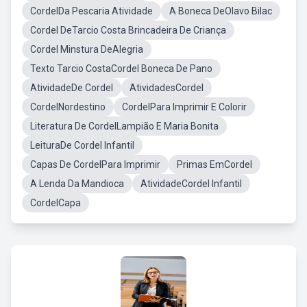
CordelDa Pescaria Atividade
A Boneca DeOlavo Bilac
Cordel DeTarcio Costa Brincadeira De Criança
Cordel Minstura DeAlegria
Texto Tarcio CostaCordel Boneca De Pano
AtividadeDe Cordel
AtividadesCordel
CordelNordestino
CordelPara Imprimir E Colorir
Literatura De CordelLampião E Maria Bonita
LeituraDe Cordel Infantil
Capas De CordelPara Imprimir
Primas EmCordel
A Lenda Da Mandioca
AtividadeCordel Infantil
CordelCapa