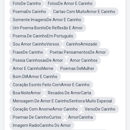
FotoDe Carinho
FotosDe Amor E Carinho
PoemaDo Carinho
Cartao Com MuitoAmor E Carinho
Somente ImagensDe Amor E Carinho
Um Poema BonitoDe Reflexão E Amor
Poema De CarinhoEm Português
Sou Amor CarinhoVersos
CarinhoAmizade
FraseDe Carinho
Poetas PensamentosDe Amor
Poesia CarinhosasDe Amor
Amor Carinhos
Amor E CarinhoMeme
Poemas DeMulher
Bom DIAAmor E Carinho
Coração Escrito Feito ComAmor E Carinho
Boa NoiteAmor
Recados De AmorCarta
Mensagem De Amor E CarinhoSenhora Muito Especial
Coração Com AnomeAmor Carinho
VersoDe Carinho
Poemas De CarinhoCurtos
AmorCarinha
Imagem RadioCarinho Do Amor