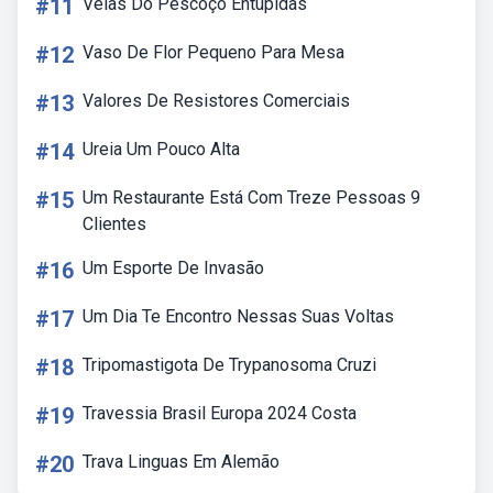
#11
Veias Do Pescoço Entupidas
#12
Vaso De Flor Pequeno Para Mesa
#13
Valores De Resistores Comerciais
#14
Ureia Um Pouco Alta
#15
Um Restaurante Está Com Treze Pessoas 9
Clientes
#16
Um Esporte De Invasão
#17
Um Dia Te Encontro Nessas Suas Voltas
#18
Tripomastigota De Trypanosoma Cruzi
#19
Travessia Brasil Europa 2024 Costa
#20
Trava Linguas Em Alemão