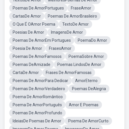
TextosDe Amor
MelhoresPoemas De Amor
Poemas De AmorPortugues
FraseAmor
CartasDe Amor
Poemas De AmorBrasileiro
O Que É OAmor Poema
TextoDe Amor
Poesias De Amor
ImagensDe Amor
Poemas De AmorEm Portugues
PoemaDo Amor
Poesia De Amor
FrasesAmor
Poemas De AmorFamosos
PoemaSobre Amor
Poemas DeAmizade
Poemas LindosDe Amor
CartaDe Amor
Frases De AmorFamosas
Poemas De AmorPara Dedicar
AmorEterno
Poemas De AmorVerdadeiro
Poemas DeAlegria
Poema De AmorRomântico
Poema De AmorPortuguês
Amor E Poemas
Poemas De AmorProfundo
IdeiasDe Poemas De Amor
Poema De AmorCurto