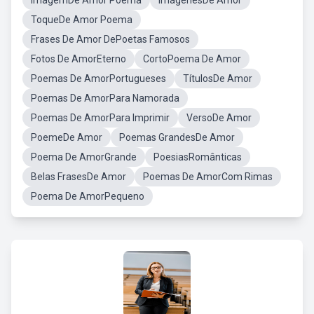
ImagemDe Amor Poema
ImagenesDe Amor
ToqueDe Amor Poema
Frases De Amor DePoetas Famosos
Fotos De AmorEterno
CortoPoema De Amor
Poemas De AmorPortugueses
TítulosDe Amor
Poemas De AmorPara Namorada
Poemas De AmorPara Imprimir
VersoDe Amor
PoemeDe Amor
Poemas GrandesDe Amor
Poema De AmorGrande
PoesiasRomânticas
Belas FrasesDe Amor
Poemas De AmorCom Rimas
Poema De AmorPequeno