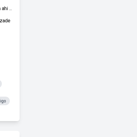
hi ...
izade
igo