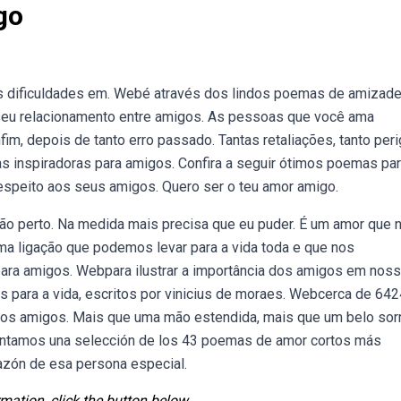
go
as dificuldades em. Webé através dos lindos poemas de amizad
r seu relacionamento entre amigos. As pessoas que você ama
 depois de tanto erro passado. Tantas retaliações, tanto peri
 inspiradoras para amigos. Confira a seguir ótimos poemas pa
respeito aos seus amigos. Quero ser o teu amor amigo.
o perto. Na medida mais precisa que eu puder. É um amor que 
a ligação que podemos levar para a vida toda e que nos
ra amigos. Webpara ilustrar a importância dos amigos em nos
para a vida, escritos por vinicius de moraes. Webcerca de 642
os amigos. Mais que uma mão estendida, mais que um belo sorr
sentamos una selección de los 43 poemas de amor cortos más
azón de esa persona especial.
mation, click the button below.