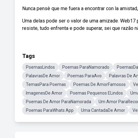
Nunca pensè que me fuera a encontrar con la amistad, c
Uma delas pode ser o valor de uma amizade. Web17 
resiste, tudo enfrenta e pode superar, sei que razão 
Tags
PoemasLindos
Poemas ParaNamorado
PoemasDa
PalavrasDe Amor
Poemas ParaAvo
Palavras De A
TemasPara Poemas
Poemas De AmorFamosos
Ve
ImagenesDe Amor
Poemas Pequenos ELindos
Uma
Poemas De Amor ParaNamorada
Um Amor ParaReco
Poemas ParaWhats App
Uma CantadaDe Amor
Ve