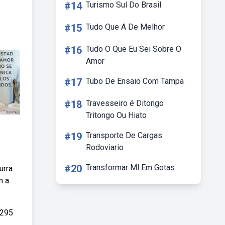
#14
Turismo Sul Do Brasil
#15
Tudo Que A De Melhor
#16
Tudo O Que Eu Sei Sobre O
Amor
#17
Tubo De Ensaio Com Tampa
#18
Travesseiro é Ditongo
Tritongo Ou Hiato
#19
Transporte De Cargas
Rodoviario
#20
Transformar Ml Em Gotas
urra
m a
5295