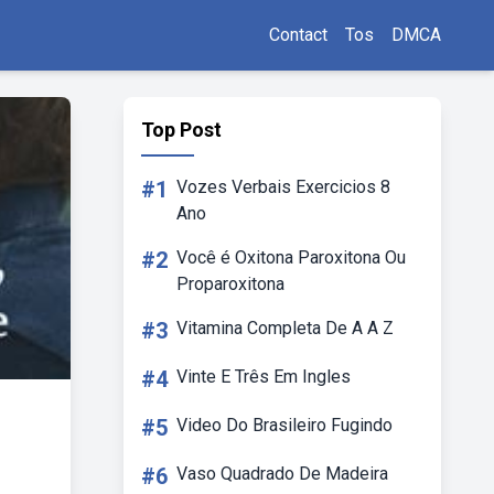
Contact
Tos
DMCA
Top Post
#1
Vozes Verbais Exercicios 8
Ano
#2
Você é Oxitona Paroxitona Ou
Proparoxitona
#3
Vitamina Completa De A A Z
#4
Vinte E Três Em Ingles
#5
Video Do Brasileiro Fugindo
#6
Vaso Quadrado De Madeira