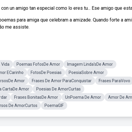
on un amigo tan especial como lo eres tu... Ese amigo que esta a
poemas para amiga que celebram a amizade. Quando forte a am
não me assiste.
 Vida
Poemas FofosDe Amor
Imagem Linda'sDe Amor
mor ECarinho
FotosDe Poesias
PoesiaSobre Amor
rsosDe Amor
Frases De Amor ParaConquistar
Frases ParaVovo
 CartaDe Amor
Poesias De AmorCurtas
rdar
Frases BonitasDe Amor
UnPoema De Amor
Amor De Am
rsos De AmorCurtos
PoemaGIF