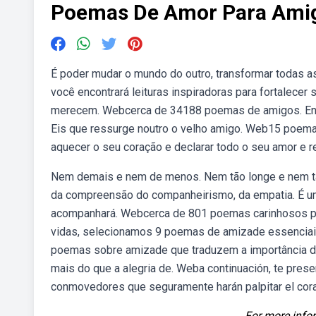
Poemas De Amor Para Ami
É poder mudar o mundo do outro, transformar todas 
você encontrará leituras inspiradoras para fortalece
merecem. Webcerca de 34188 poemas de amigos. Enfim,
Eis que ressurge noutro o velho amigo. Web15 poemas
aquecer o seu coração e declarar todo o seu amor e 
Nem demais e nem de menos. Nem tão longe e nem tã
da compreensão do companheirismo, da empatia. É um
acompanhará. Webcerca de 801 poemas carinhosos pa
vidas, selecionamos 9 poemas de amizade essenciais 
poemas sobre amizade que traduzem a importância d
mais do que a alegria de. Weba continuación, te pre
conmovedores que seguramente harán palpitar el cor
For more infor