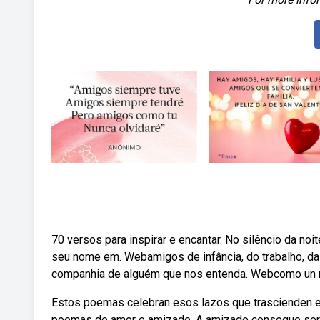
70 versos para inspirar e encantar. No silêncio da no
seu nome em. Webamigos de infância, do trabalho, da
companhia de alguém que nos entenda. Webcomo un ma
Estos poemas celebran esos lazos que trascienden el
poemas de amor e amizade. A amizade consegue ser t