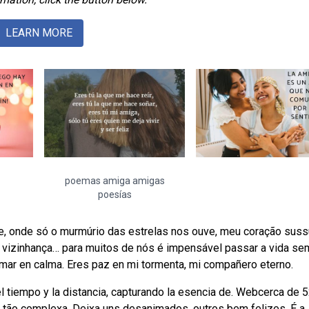
LEARN MORE
poemas amiga amigas
poesías
ite, onde só o murmúrio das estrelas nos ouve, meu coração suss
 vizinhança… para muitos de nós é impensável passar a vida se
r en calma. Eres paz en mi tormenta, mi compañero eterno.
 tiempo y la distancia, capturando la esencia de. Webcerca de 
ão complexa. Deixa uns desanimados, outros bem felizes. É a