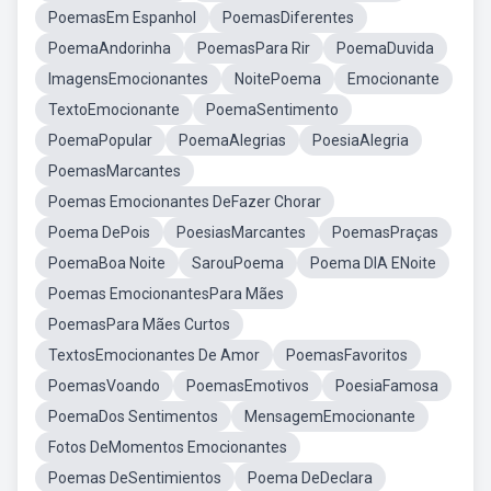
PoemasEm Espanhol
PoemasDiferentes
PoemaAndorinha
PoemasPara Rir
PoemaDuvida
ImagensEmocionantes
NoitePoema
Emocionante
TextoEmocionante
PoemaSentimento
PoemaPopular
PoemaAlegrias
PoesiaAlegria
PoemasMarcantes
Poemas Emocionantes DeFazer Chorar
Poema DePois
PoesiasMarcantes
PoemasPraças
PoemaBoa Noite
SarouPoema
Poema DIA ENoite
Poemas EmocionantesPara Mães
PoemasPara Mães Curtos
TextosEmocionantes De Amor
PoemasFavoritos
PoemasVoando
PoemasEmotivos
PoesiaFamosa
PoemaDos Sentimentos
MensagemEmocionante
Fotos DeMomentos Emocionantes
Poemas DeSentimientos
Poema DeDeclara