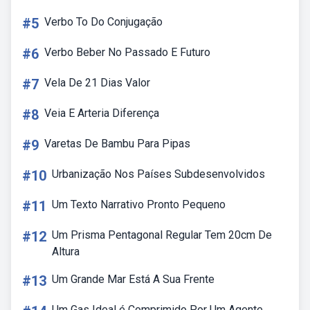
#5
Verbo To Do Conjugação
#6
Verbo Beber No Passado E Futuro
#7
Vela De 21 Dias Valor
#8
Veia E Arteria Diferença
#9
Varetas De Bambu Para Pipas
#10
Urbanização Nos Países Subdesenvolvidos
#11
Um Texto Narrativo Pronto Pequeno
#12
Um Prisma Pentagonal Regular Tem 20cm De
Altura
#13
Um Grande Mar Está A Sua Frente
Um Gas Ideal é Comprimido Por Um Agente