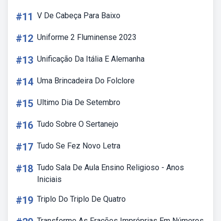
#11
V De Cabeça Para Baixo
#12
Uniforme 2 Fluminense 2023
#13
Unificação Da Itália E Alemanha
#14
Uma Brincadeira Do Folclore
#15
Ultimo Dia De Setembro
#16
Tudo Sobre O Sertanejo
#17
Tudo Se Fez Novo Letra
#18
Tudo Sala De Aula Ensino Religioso - Anos
Iniciais
#19
Triplo Do Triplo De Quatro
Transforme As Frações Impróprias Em Números